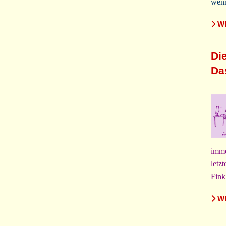
wenn
WE
Di
Da
imme
letz
Fink
WE