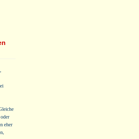
en
,
ei
 Gleiche
 oder
en eher
en,