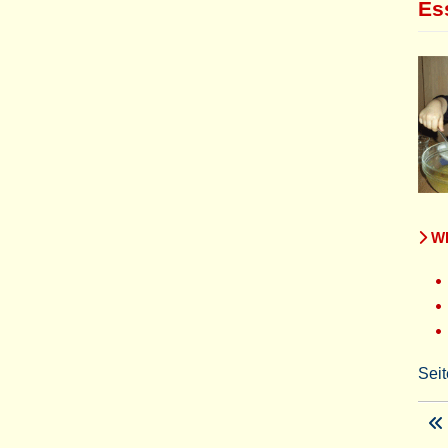
Es
WE
Seit