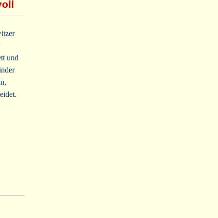
oll
itzer
tt und
inder
n,
eidet.