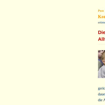
Post
Kom
erört
Di
Al
geri
daue
die 