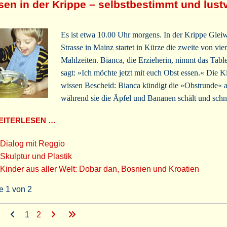
sen in der Krippe – selbstbestimmt und lustv
Es ist etwa 10.00 Uhr morgens. In der Krippe Gleiw
Strasse in Mainz startet in Kürze die zweite von vier
Mahlzeiten. Bianca, die Erzieherin, nimmt das Table
sagt: »Ich möchte jetzt mit euch Obst essen.« Die K
wissen Bescheid: Bianca kündigt die »Obstrunde« a
während sie die Äpfel und Bananen schält und schn
ITERLESEN …
Dialog mit Reggio
Skulptur und Plastik
Kinder aus aller Welt: Dobar dan, Bosnien und Kroatien
e 1 von 2
1
2