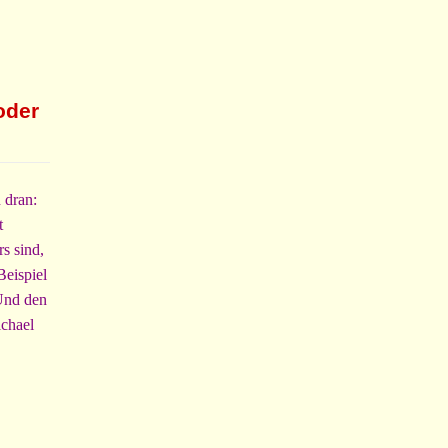
oder
 dran:
t
rs sind,
Beispiel
 Und den
ichael