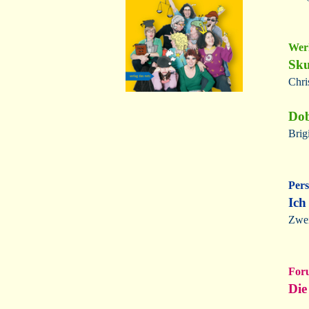
Werk
Sku
Chri
Dob
Brig
Pers
Ich
Zwei
For
Die