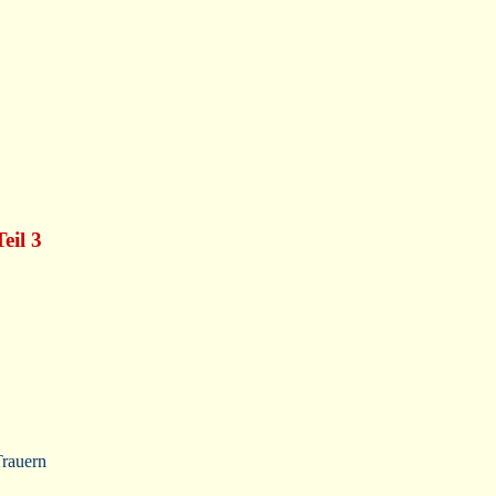
eil 3
Trauern