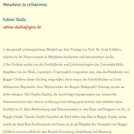
Metaebene zu reflektieren.
Sabine Skalla
sabine-skalla@gmx.de
1 Sinngemäß wiedergegebenes Beispiel aus dem Vortrag von Prof. Dr. Gerd Schäfers,
welches in der Naturwerkstatt in Mühlheim beobachtet und dokumentiert wurde.
2 Der Fachtag wurde von der Fortbildnerin und Lehrbeauftragten der Universität Köln,
Angelika von der Beek, organisiert. Ursprünglich vorgesehen war, dass die Präsidentin von
Reggio Children diesen Fachtag mitgestaltet, doch wegen der Feierlichkeiten zu Loris
Malaguzzis (Begründer, bzw. Mitentwickler der Reggio-Pädagogik) Todestag musste sie
leider absagen. Mit Claudia Giudici, die kurzfristig eingesprungen war, lernten die
Teilnehmerinnen eine ebenso fachkompetente Pedagogista kennen und erhielten einen
Einblick in 35 Jahre Beobachtung und Dokumentation in den Kitas und Krippen vor Ort, in
Reggio Emilia. Claudia Giudici besuchte als Kind selbst eine Kita in Reggio Emilia, später
wurde sie dann Kita-Fachberaterin und heute ist sie als Mitglied des Vorstands von Reggio
Children verantwortlich für den Bereich Forschung, Ausbildung und Beratung.