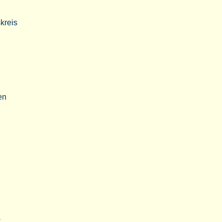
kreis
en
t