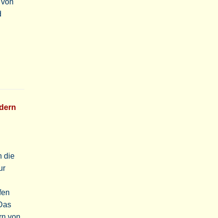
e von
d
ndern
n die
ur
fen
 Das
rn von