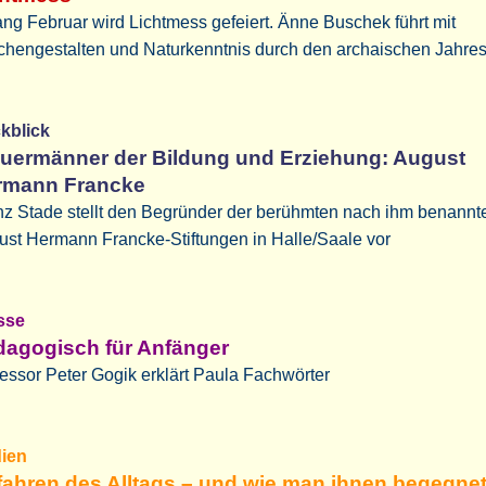
ng Februar wird Lichtmess gefeiert. Änne Buschek führt mit
chengestalten und Naturkenntnis durch den archaischen Jahres
ckblick
uermänner der Bildung und Erziehung: August
rmann Francke
nz Stade stellt den Begründer der berühmten nach ihm benannt
st Hermann Francke-Stiftungen in Halle/Saale vor
sse
dagogisch für Anfänger
fessor Peter Gogik erklärt Paula Fachwörter
ien
ahren des Alltags – und wie man ihnen begegne