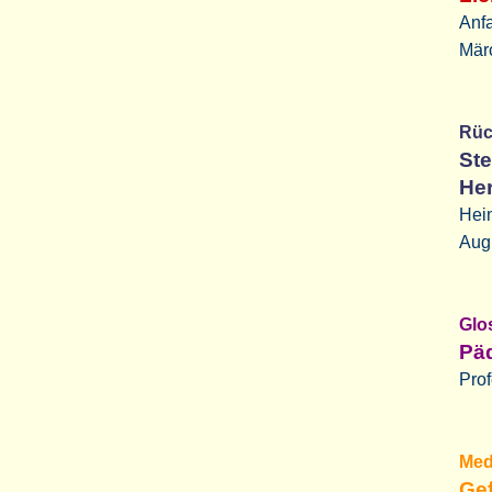
Anfa
Mär
Rü
Ste
He
Hei
Augu
Glo
Pä
Pro
Med
Gef