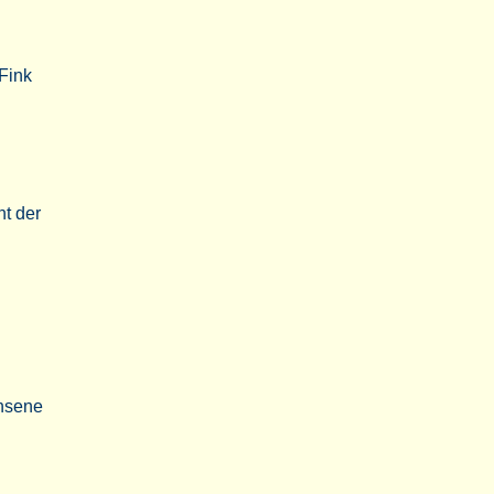
Fink
nt der
chsene