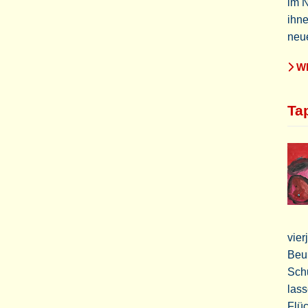
im N
ihn
neu
WE
Ta
vier
Beun
Sch
lass
Flüc