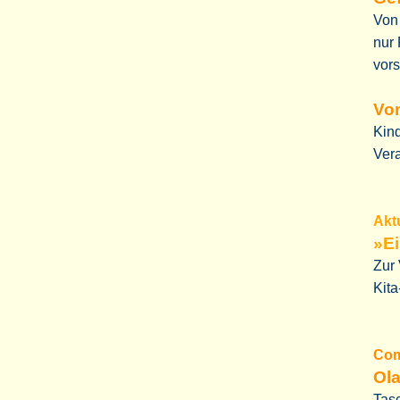
Von
nur 
vors
Vo
Kind
Ver
Akt
»Ei
Zur
Kit
Com
Ola
Tasc