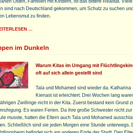
ahen Osten, Familien mit Kindern, ist das bittere Realität. Viel
en sind nach Deutschland gekommen, um Schutz zu suchen un
en Lebensmut zu finden.
ITERLESEN …
ppen im Dunkeln
Warum Kitas im Umgang mit Flüchtlingski
oft auf sich allein gestellt sind
Tala und Mohamed sind wieder da. Katharina
Kienast ist erleichtert. Drei Wochen lang ware
jährigen Zwillinge nicht in der Kita. Zuerst bestand kein Grund z
ruhigung. Es waren Ferien. Da ihre große Schwester nicht zur
ule musste, hatten die Eltern auch Tala und Mohamed ausschla
en. Schließlich sind sie jeden Morgen eine Stunde unterwegs.
htlingsheim befindet sich am anderen Ende der Stadt. Den Elte