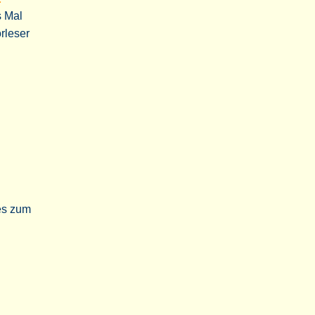
s Mal
rleser
es zum