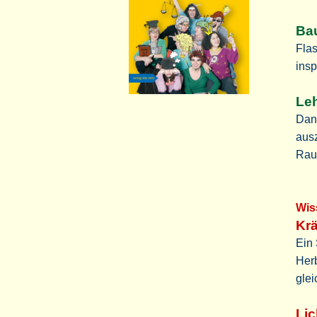
Bau
Fla
insp
Leh
Dani
ausz
Rau
Wi
Krä
Ein 
Herb
gle
Li