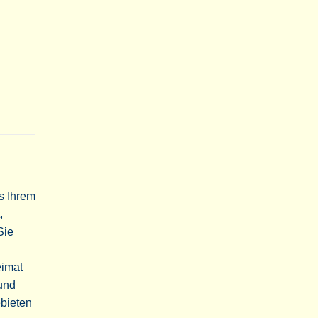
us Ihrem
,
Sie
eimat
 und
ebieten