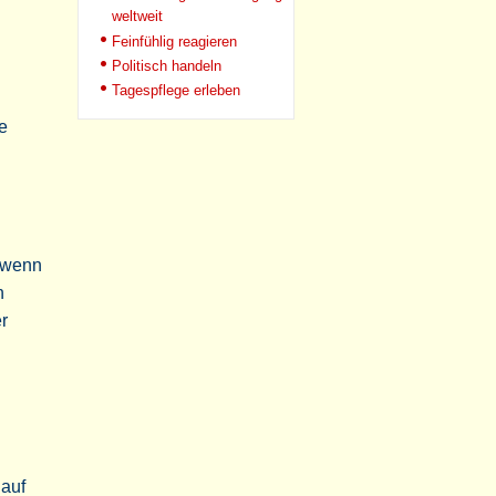
weltweit
Feinfühlig reagieren
Politisch handeln
Tagespflege erleben
e
, wenn
n
er
 auf