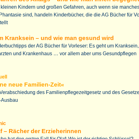
 kleinen Kindern und großen Gefahren, auch wenn sie manche
Phantasie sind, handeln Kinderbücher, die die AG Bücher für Vo
tellt
m Kranksein – und wie man gesund wird
erbuchtipps der AG Bücher für Vorleser: Es geht um Kranksein,
arzten und Krankenhaus … vor allem aber ums Gesundpflegen
uell
ne neue Familien-Zeit«
 Verabschiedung des Familienpflegezeitgesetz und des Gesetz
a-Ausbau
ic
f – Rächer der Erzieherinnen
he hat den ersten Fall für Olaf: Wo ist der richtige Schlüssel?