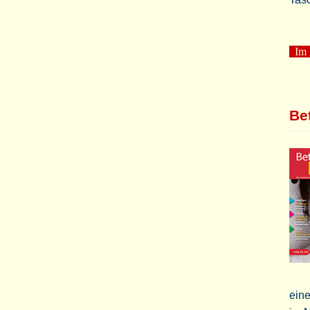
Im S
Bet
eine