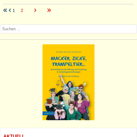
1
2
AKTUELL