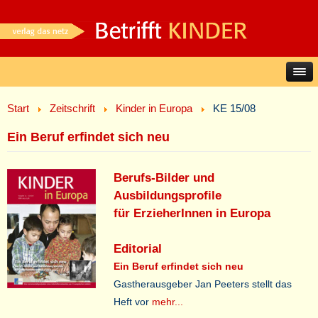
Start
Zeitschrift
Kinder in Europa
KE 15/08
Ein Beruf erfindet sich neu
Berufs-Bilder und
Ausbildungsprofile
für ErzieherInnen in Europa
Editorial
Ein Beruf erfindet sich neu
Gastherausgeber Jan Peeters stellt das
Heft vor
mehr...