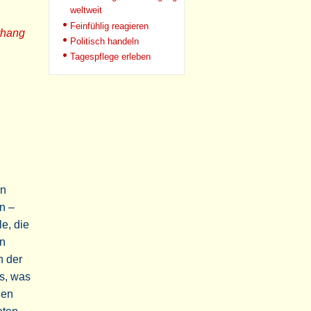
weltweit
Feinfühlig reagieren
rhang
Politisch handeln
Tagespflege erleben
en
en –
le, die
en
n der
s, was
den