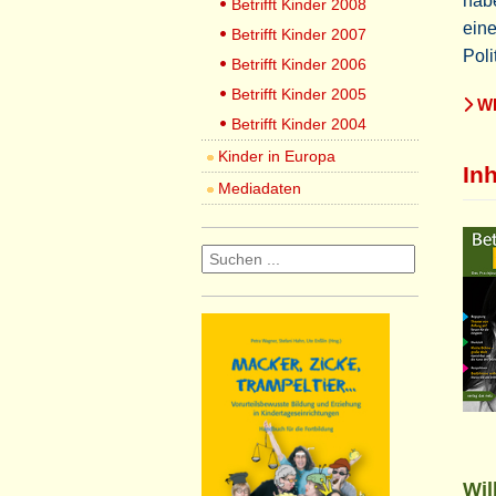
habe
Betrifft Kinder 2008
eine
Betrifft Kinder 2007
Poli
Betrifft Kinder 2006
Betrifft Kinder 2005
WE
Betrifft Kinder 2004
Kinder in Europa
Inh
Mediadaten
Wil