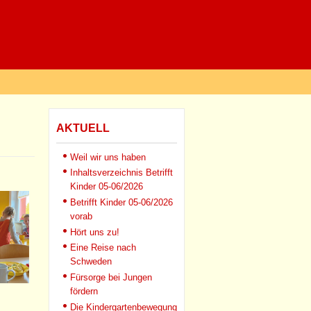
AKTUELL
Weil wir uns haben
Inhaltsverzeichnis Betrifft
Kinder 05-06/2026
Betrifft Kinder 05-06/2026
vorab
Hört uns zu!
Eine Reise nach
Schweden
Fürsorge bei Jungen
fördern
Die Kindergartenbewegung