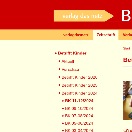
verlagdasnetz
Zeitschrift
Verl
Start
Betrifft Kinder
Bet
Aktuell
Vorschau
Betrifft Kinder 2026
Betrifft Kinder 2025
Betrifft Kinder 2024
BK 11-12/2024
BK 09-10/2024
BK 07-08/2024
BK 05-06/2024
BK 03-04/2024
»Das