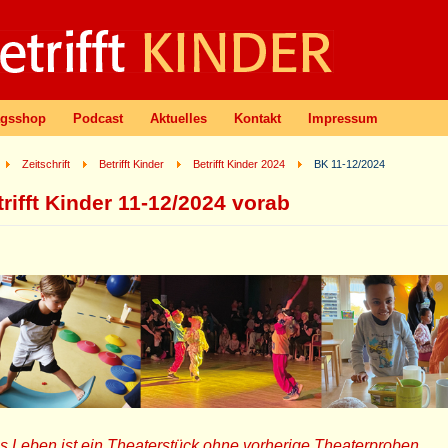
agsshop
Podcast
Aktuelles
Kontakt
Impressum
Zeitschrift
Betrifft Kinder
Betrifft Kinder 2024
BK 11-12/2024
rifft Kinder 11-12/2024 vorab
 Leben ist ein Theaterstück ohne vorherige Theaterproben.