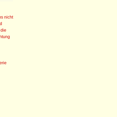
s nicht
nd
 die
chtung
erie