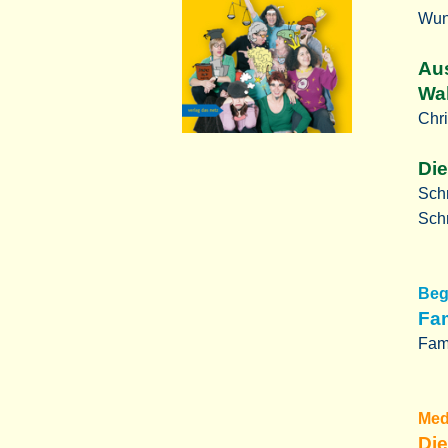
Wun
Au
Wa
Chri
Di
Schr
Schr
Beg
Fa
Fami
Med
Die