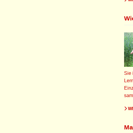
Wi
Sie 
Lern
Einz
samm
WE
Ma