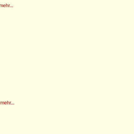
mehr...
g
mehr...