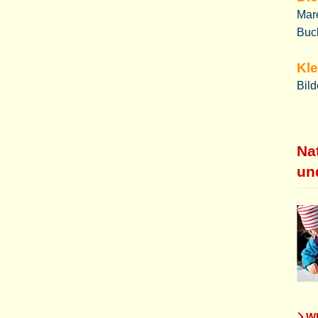
Mare
Buc
Kle
Bild
Na
un
WE