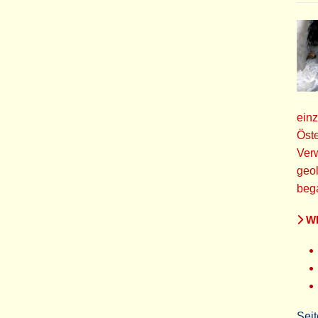
einz
Öste
Ver
geo
bega
WE
Seit