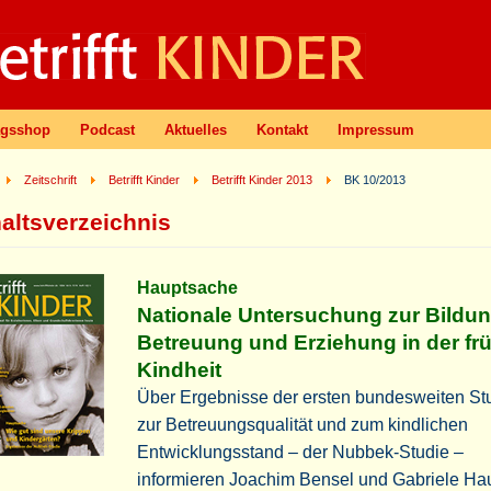
agsshop
Podcast
Aktuelles
Kontakt
Impressum
Zeitschrift
Betrifft Kinder
Betrifft Kinder 2013
BK 10/2013
haltsverzeichnis
Hauptsache
Nationale Untersuchung zur Bildun
Betreuung und Erziehung in der fr
Kindheit
Über Ergebnisse der ersten bundesweiten St
zur Betreuungsqualität und zum kindlichen
Entwicklungsstand – der Nubbek-Studie –
informieren Joachim Bensel und Gabriele Ha