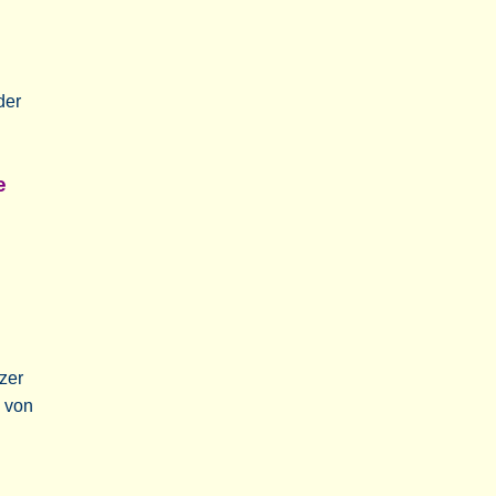
der
e
nzer
 von