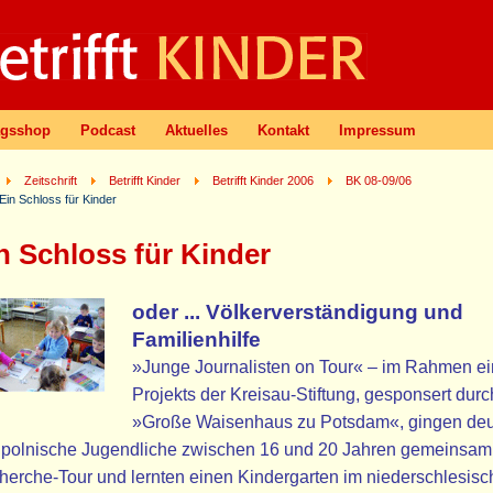
agsshop
Podcast
Aktuelles
Kontakt
Impressum
Zeitschrift
Betrifft Kinder
Betrifft Kinder 2006
BK 08-09/06
Ein Schloss für Kinder
n Schloss für Kinder
oder ... Völkerverständigung und
Familienhilfe
»Junge Journalisten on Tour« – im Rahmen e
Projekts der Kreisau-Stiftung, gesponsert dur
»Große Waisenhaus zu Potsdam«, gingen de
 polnische Jugendliche zwischen 16 und 20 Jahren gemeinsam
erche-Tour und lernten einen Kindergarten im niederschlesis