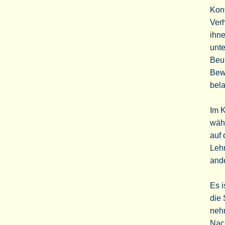
Konf
Verh
ihne
unt
Beu
Bew
bela
Im K
währ
auf 
Lehr
and
Es i
die 
nehm
Nach