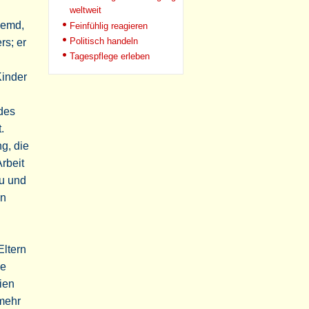
weltweit
Hemd,
Feinfühlig reagieren
Politisch handeln
rs; er
Tagespflege erleben
Kinder
 des
.
g, die
rbeit
au und
on
Eltern
ie
ien
 mehr