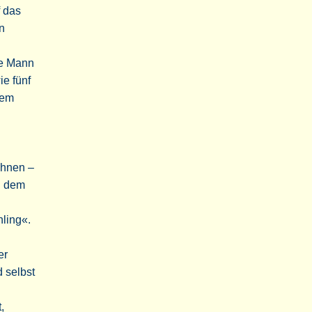
f das
n
ge Mann
ie fünf
nem
 ihnen –
h dem
n
ling«.
er
 selbst
,