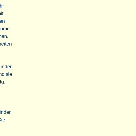
hr
it
den
tome.
men.
eiten
Kinder
nd sie
lg:
inder,
Sie