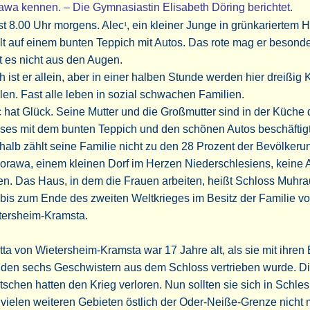
wa kennen. – Die Gymnasiastin Elisabeth Döring berichtet.
st 8.00 Uhr morgens. Alec
, ein kleiner Junge in grünkariertem 
1
lt auf einem bunten Teppich mit Autos. Das rote mag er besonde
t es nicht aus den Augen.
 ist er allein, aber in einer halben Stunde werden hier dreißig 
len. Fast alle leben in sozial schwachen Familien.
 hat Glück. Seine Mutter und die Großmutter sind in der Küche
ses mit dem bunten Teppich und den schönen Autos beschäftigt
alb zählt seine Familie nicht zu den 28 Prozent der Bevölkerun
orawa, einem kleinen Dorf im Herzen Niederschlesiens, keine A
en. Das Haus, in dem die Frauen arbeiten, heißt Schloss Muhr
bis zum Ende des zweiten Weltkrieges im Besitz der Familie v
tersheim-Kramsta.
tta von Wietersheim-Kramsta war 17 Jahre alt, als sie mit ihren 
 den sechs Geschwistern aus dem Schloss vertrieben wurde. D
schen hatten den Krieg verloren. Nun sollten sie sich in Schles
vielen weiteren Gebieten östlich der Oder-Neiße-Grenze nicht