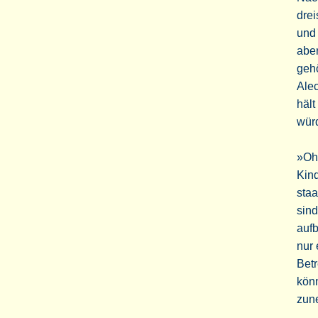
drei
und 
aber
gehö
Alec
hält
würd
»Ohn
Kind
staa
sind
auf
nur 
Betr
kön
zun