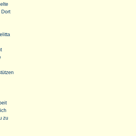
elte
 Dort
litta
t
e
tützen
beit
ich
u zu