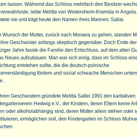
cken lassen. Während das Schloss mehrfach den Besitzer wechs
verwahrloste, lebte Melitta von Wietersheim-Kramsta in Angola.
atete sie und trägt heute den Namen ihres Mannes: Sallai.
 Wunsch der Mutter, zurück nach Morawa zu gehen, standen Me
 ihre Geschwister anfangs skeptisch gegenüber. Doch Ende der
ziger Jahre fasste die Familie den Entschluss, auf dem alten Gu
as Neues aufzubauen. Man war sich einig, dass im Schloss ein
ichtung entstehen sollte, die die deutsch-polnische
kerverständigung fördern und sozial schwache Menschen unters
e.
ihren Geschwistern gründete Melitta Sallei 1991 den karitativen
ergartenverein Hedwig e.V., der Kindern, deren Eltern keine Ar
n oder alkoholabhängig sind, deren Mütter allein stehen oder s
tituieren, ermöglichen soll, den Kindergarten im Schloss Muhra
uchen.