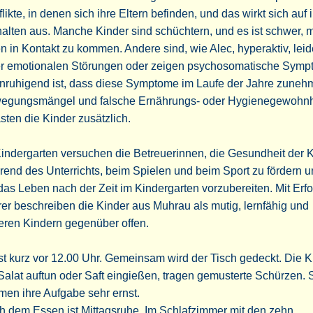
likte, in denen sich ihre Eltern befinden, und das wirkt sich auf i
alten aus. Manche Kinder sind schüchtern, und es ist schwer, m
n in Kontakt zu kommen. Andere sind, wie Alec, hyperaktiv, lei
er emotionalen Störungen oder zeigen psychosomatische Symp
nruhigend ist, dass diese Symptome im Laufe der Jahre zuneh
egungsmängel und falsche Ernährungs- oder Hygienegewohnh
sten die Kinder zusätzlich.
indergarten versuchen die Betreuerinnen, die Gesundheit der 
end des Unterrichts, beim Spielen und beim Sport zu fördern u
das Leben nach der Zeit im Kindergarten vorzubereiten. Mit Erfo
er beschreiben die Kinder aus Muhrau als mutig, lernfähig und
eren Kindern gegenüber offen.
st kurz vor 12.00 Uhr. Gemeinsam wird der Tisch gedeckt. Die K
Salat auftun oder Saft eingießen, tragen gemusterte Schürzen. 
en ihre Aufgabe sehr ernst.
 dem Essen ist Mittagsruhe. Im Schlafzimmer mit den zehn