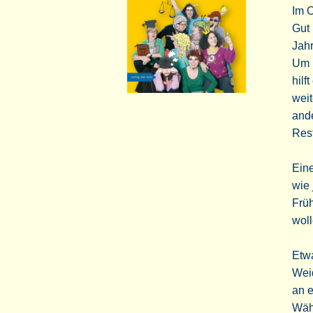
Im O
Gut 
Jahr
Um M
hilf
weit
and
Rest
Eine
wie
Früh
woll
Etwa
Weid
an e
Währ