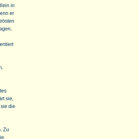
lein in
denn er
trösten
lagen,
entiert
n.
tes
t sie,
sie die
n. Zu
ie