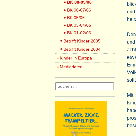
BK 08-09/06
bli
BK 06-07/06
und 
BK 05/06
heir
BK 03-04/06
BK 01-02/06
Dem
Betrifft Kinder 2005
und
Betrifft Kinder 2004
acht
etw
Kinder in Europa
Einr
Mediadaten
Völ
sollt
Mit 
Kind
habe
pros
bes