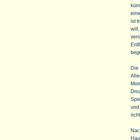
kümm
eine
ist 
will
vers
Erdb
bege
Die 
Alle
Mont
Droz
Spie
und 
rich
Nach
Hau