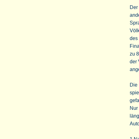
Der 
and
Spr
Völk
des 
Fina
zu 8
der 
ang
Die 
spi
gefa
Nur 
läng
Auto