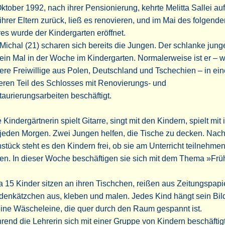
ktober 1992, nach ihrer Pensionierung, kehrte Melitta Sallei au
ihrer Eltern zurück, ließ es renovieren, und im Mai des folgende
es wurde der Kindergarten eröffnet.
ichal (21) scharen sich bereits die Jungen. Der schlanke jun
t ein Mal in der Woche im Kindergarten. Normalerweise ist er – w
ere Freiwillige aus Polen, Deutschland und Tschechien – in ei
eren Teil des Schlosses mit Renovierungs- und
aurierungsarbeiten beschäftigt.
 Kindergärtnerin spielt Gitarre, singt mit den Kindern, spielt mit
 jeden Morgen. Zwei Jungen helfen, die Tische zu decken. Nac
stück steht es den Kindern frei, ob sie am Unterricht teilnehme
en. In dieser Woche beschäftigen sie sich mit dem Thema »Früh
 15 Kinder sitzen an ihren Tischchen, reißen aus Zeitungspapi
enkätzchen aus, kleben und malen. Jedes Kind hängt sein Bild
ine Wäscheleine, die quer durch den Raum gespannt ist.
end die Lehrerin sich mit einer Gruppe von Kindern beschäftigt