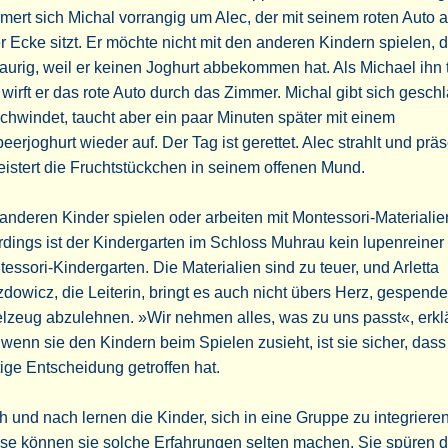
ert sich Michal vorrangig um Alec, der mit seinem roten Auto al
r Ecke sitzt. Er möchte nicht mit den anderen Kindern spielen, 
traurig, weil er keinen Joghurt abbekommen hat. Als Michael ihn 
, wirft er das rote Auto durch das Zimmer. Michal gibt sich gesch
chwindet, taucht aber ein paar Minuten später mit einem
eerjoghurt wieder auf. Der Tag ist gerettet. Alec strahlt und präs
istert die Fruchtstückchen in seinem offenen Mund.
anderen Kinder spielen oder arbeiten mit Montessori-Materialie
rdings ist der Kindergarten im Schloss Muhrau kein lupenreiner
essori-Kindergarten. Die Materialien sind zu teuer, und Arletta
dowicz, die Leiterin, bringt es auch nicht übers Herz, gespende
lzeug abzulehnen. »Wir nehmen alles, was zu uns passt«, erklär
wenn sie den Kindern beim Spielen zusieht, ist sie sicher, dass 
tige Entscheidung getroffen hat.
 und nach lernen die Kinder, sich in eine Gruppe zu integriere
se können sie solche Erfahrungen selten machen. Sie spüren d