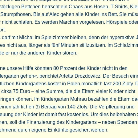
stöckigen Bettchen herrscht ein Chaos aus Hosen, T-Shirts, Kl
Strumpfhosen. Bis auf Alec gehen alle Kinder ins Bett. Sie mü
 nicht schlafen. Es werden Märchen vorgelesen, Hörspiele ode
rt.
 darf mit Michal im Spielzimmer bleiben, denn der hyperaktive
 es nicht aus, länger als fünf Minuten stillzusitzen. Im Schlafzim
e er nur die anderen Kinder stören.
e unsere Hilfe könnten 80 Prozent der Kinder nicht in den
ergarten gehen«, berichtet Arletta Drozdowicz. Der Besuch ein
tlichen Kindergartens kostet in Polen monatlich fast 200 Zloty. 
 cirka 75 Euro – eine Summe, die die Eltern vieler Kinder nicht
bringen können. Im Kindergarten Muhrau bezahlen die Eltern d
einen jährlichen (!) Beitrag von 140 Zloty. Die Verpflegung und
euung der Kinder ist damit fast kostenlos. Um dies beibehalten 
nen, soll die Finanzierung des Kindergartens – neben Spenden
ehmend durch eigene Einkünfte gesichert werden.