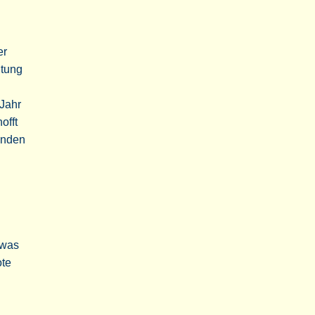
er
ltung
 Jahr
offt
enden
twas
ote