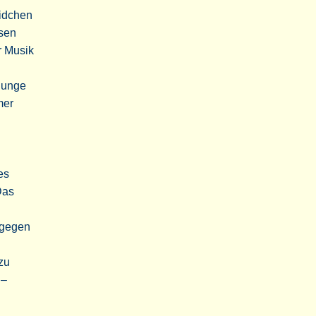
eidchen
ssen
r Musik
 Junge
mer
es
Das
agegen
zu
 –