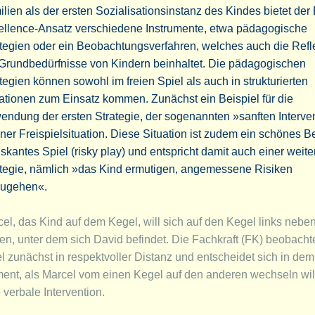
lien als der ersten Sozialisationsinstanz des Kindes bietet der 
ellence-Ansatz verschiedene Instrumente, etwa pädagogische
tegien oder ein Beobachtungsverfahren, welches auch die Refl
Grundbedürfnisse von Kindern beinhaltet. Die pädagogischen
tegien können sowohl im freien Spiel als auch in strukturierten
ationen zum Einsatz kommen. Zunächst ein Beispiel für die
ndung der ersten Strategie, der sogenannten »sanften Interve
iner Freispielsituation. Diese Situation ist zudem ein schönes B
riskantes Spiel (risky play) und entspricht damit auch einer weit
ategie, nämlich »das Kind ermutigen, angemessene Risiken
zugehen«.
el, das Kind auf dem Kegel, will sich auf den Kegel links nebe
en, unter dem sich David befindet. Die Fachkraft (FK) beobacht
l zunächst in respektvoller Distanz und entscheidet sich in dem
nt, als Marcel vom einen Kegel auf den anderen wechseln will
 verbale Intervention.