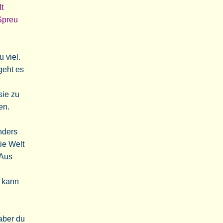
t
Spreu
 viel.
geht es
sie zu
en.
nders
ie Welt
 Aus
n kann
aber du