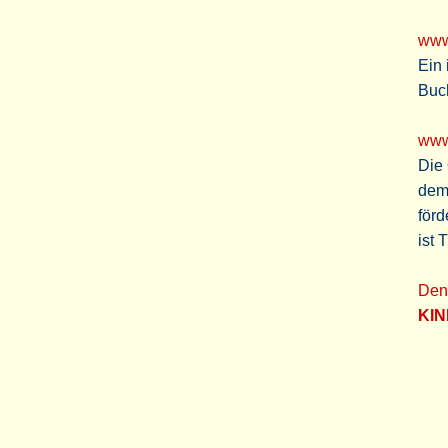
www
Ein 
Buc
www
Die 
dem
förd
ist 
Den
KI