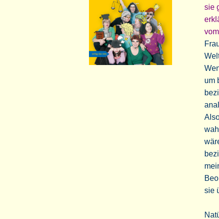
sie 
erkl
vom
Frau
Welt
Wenn
um b
bezi
ana
Also
wah
wäre
bezi
mein
Beob
sie 
Natü