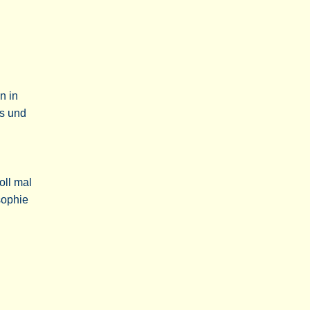
n in
es und
oll mal
sophie