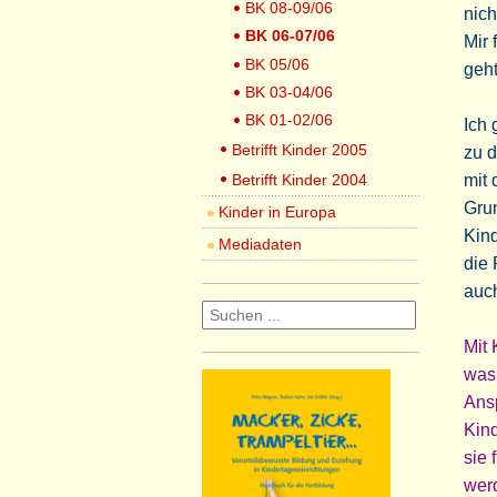
BK 08-09/06
nich
BK 06-07/06
Mir 
BK 05/06
geht
BK 03-04/06
BK 01-02/06
Ich 
Betrifft Kinder 2005
zu 
Betrifft Kinder 2004
mit 
Gru
Kinder in Europa
Kind
Mediadaten
die 
auc
Mit 
was
Ans
Kin
sie 
werd