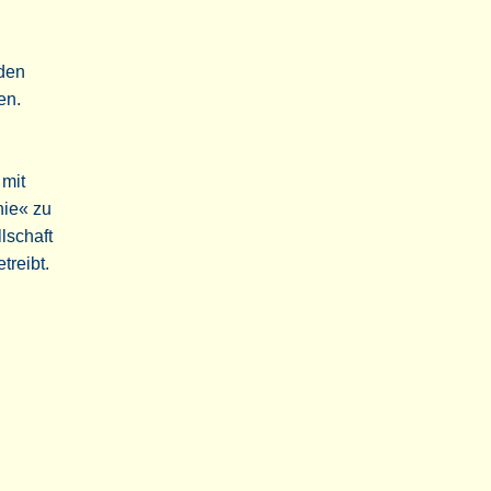
nden
en.
 mit
hie« zu
lschaft
treibt.