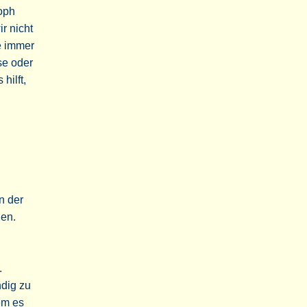
oph
r nicht
ie immer
se oder
hilft,
n der
den.
.
ndig zu
em es