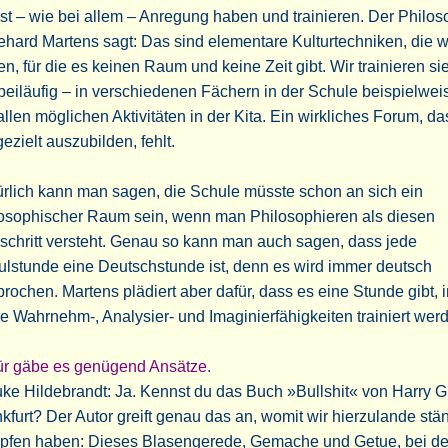
t – wie bei allem – Anregung haben und trainieren. Der Philos
hard Martens sagt: Das sind elementare Kulturtechniken, die wi
en, für die es keinen Raum und keine Zeit gibt. Wir trainieren s
beiläufig – in verschiedenen Fächern in der Schule beispielwei
allen möglichen Aktivitäten in der Kita. Ein wirkliches Forum, das 
gezielt auszubilden, fehlt.
rlich kann man sagen, die Schule müsste schon an sich ein
losophischer Raum sein, wenn man Philosophieren als diesen
schritt versteht. Genau so kann man auch sagen, dass jede
lstunde eine Deutschstunde ist, denn es wird immer deutsch
rochen. Martens plädiert aber dafür, dass es eine Stunde gibt, i
e Wahrnehm-, Analysier- und Imaginierfähigkeiten trainiert wer
ür gäbe es genügend Ansätze.
ke Hildebrandt: Ja. Kennst du das Buch »Bullshit« von Harry G
kfurt? Der Autor greift genau das an, womit wir hierzulande stä
pfen haben: Dieses Blasengerede, Gemache und Getue, bei d