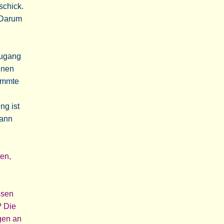
schick.
. Darum
Zugang
hnen
timmte
ng ist
kann
en,
ssen
? Die
gen an