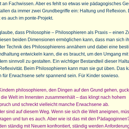
t an Fachwissen. Aber es fehlt so etwas wie pädagogisches Ge
fallen da immer zwei Grundbegriffe ein: Haltung und Reflexion
 es auch im ponte-Projekt.
glaube, dass Philosophie – Philosophieren als Praxis – einen 
diesen beiden Dimensionen ermöglichen kann, dass man sich i
der Technik des Philosophierens annähern und dabei eine bes
ndhaltung entwickeln kann, die es braucht, um den Umgang mit
ern sinnvoll zu gestalten. Ein wichtiger Bestandteil dieser Haltu
Reflexivität. Beim Philosophieren kann man sie gut üben. Das 
h für Erwachsene sehr spannend sein. Für Kinder sowieso.
Kindern philosophieren, den Dingen auf den Grund gehen, guck
 die Welt im Innersten zusammenhält – das klingt nach hohem
pruch und schreckt vielleicht manche Erwachsene ab.
der sind auf diesem Weg. Wenn sie sich die Welt aneignen, mü
fragen und tun es auch. Aber wie ist das mit den Pädagoginnen
en ständig mit Neuem konfrontiert, ständig werden Anforderun