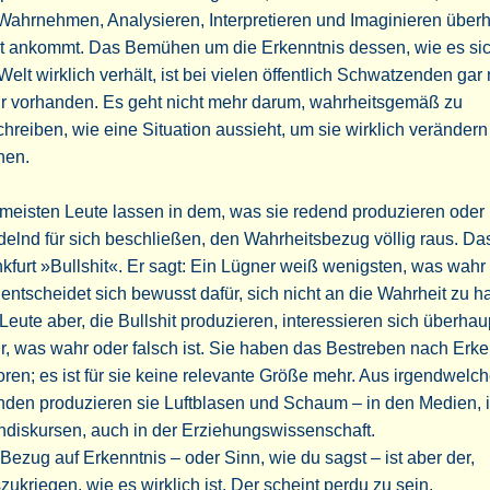
Wahrnehmen, Analysieren, Interpretieren und Imaginieren über
ht ankommt. Das Bemühen um die Erkenntnis dessen, wie es sic
Welt wirklich verhält, ist bei vielen öffentlich Schwatzenden gar 
r vorhanden. Es geht nicht mehr darum, wahrheitsgemäß zu
hreiben, wie eine Situation aussieht, um sie wirklich verändern
nen.
meisten Leute lassen in dem, was sie redend produzieren oder
elnd für sich beschließen, den Wahrheitsbezug völlig raus. Da
kfurt »Bullshit«. Er sagt: Ein Lügner weiß wenigsten, was wahr i
entscheidet sich bewusst dafür, sich nicht an die Wahrheit zu ha
Leute aber, die Bullshit produzieren, interessieren sich überhau
r, was wahr oder falsch ist. Sie haben das Bestreben nach Erke
oren; es ist für sie keine relevante Größe mehr. Aus irgendwelc
nden produzieren sie Luftblasen und Schaum – in den Medien, 
diskursen, auch in der Erziehungswissenschaft.
Bezug auf Erkenntnis – oder Sinn, wie du sagst – ist aber der,
zukriegen, wie es wirklich ist. Der scheint perdu zu sein.