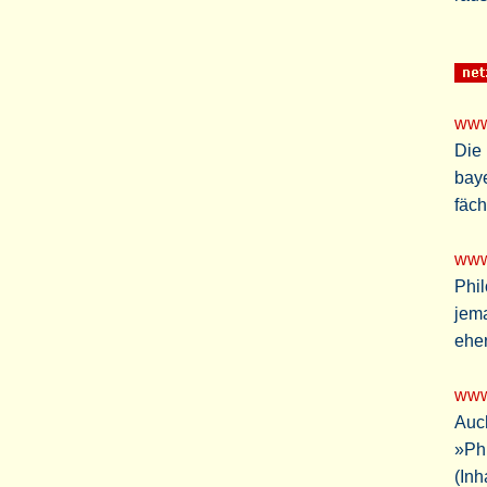
www
Die 
baye
fäch
www
Phil
jema
eher
www
Auc
»Phi
(Inh