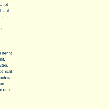
haupt
h auf
nicht
 zu
s nennt
st,
lten.
pt nicht
nntnis
hen
in den