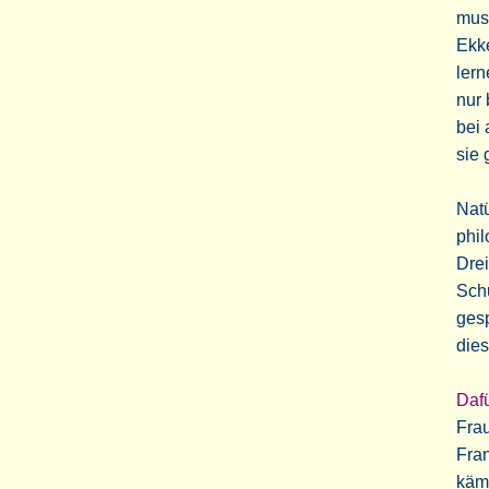
muss
Ekke
lern
nur 
bei 
sie 
Natü
phi
Drei
Schu
gesp
dies
Daf
Frau
Fran
käm