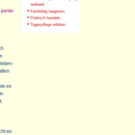
weltweit
 ponte-
Feinfühlig reagieren
Politisch handeln
Tagespflege erleben
ch
en
Neben-
aften
ste es
t-
t,
cht es