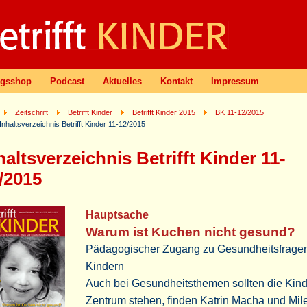
agsshop
Podcast
Aktuelles
Kontakt
Impressum
Zeitschrift
Betrifft Kinder
Betrifft Kinder 2015
BK 11-12/2015
Inhaltsverzeichnis Betrifft Kinder 11-12/2015
haltsverzeichnis Betrifft Kinder 11-
/2015
Hauptsache
Warum ist Kuchen nicht gesund?
Pädagogischer Zugang zu Gesundheitsfrage
Kindern
Auch bei Gesundheitsthemen sollten die Kind
Zentrum stehen, finden Katrin Macha und Mil