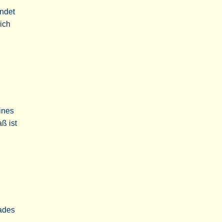
ndet
ich
eines
ß ist
ades