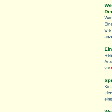
Wer
Den
War
Eine
wie 
anz
Ein
Remi
Arbe
vor
Spr
Kind
Idee
ein
Wi