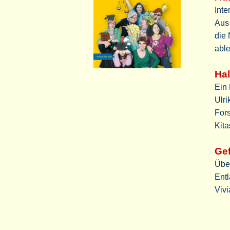
Inte
Aus
die
abl
Hal
Ein 
Ulri
For
Kita
Gef
Übe
Entl
Vivi