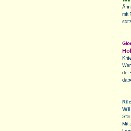
Änn
mit
stet
Glo
Hol
Knie
Wenn
der
dabe
Rüc
Wi
Ste
Mit