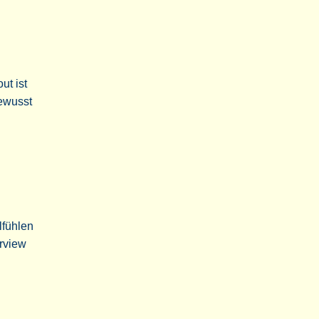
ut ist
bewusst
lfühlen
erview