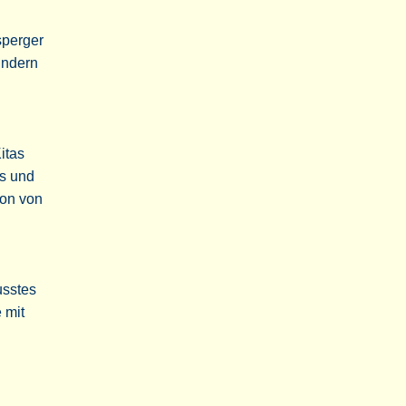
sperger
indern
itas
is und
ion von
usstes
 mit