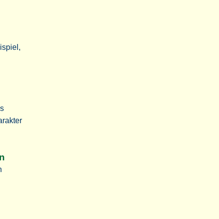
spiel,
es
arakter
en
n