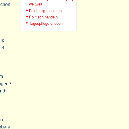
weltweit
schen
Feinfühlig reagieren
Politisch handeln
Tagespflege erleben
ik
iel
ta
ugen?
und
en
rbara