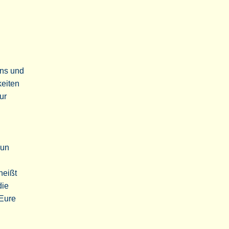
ans und
keiten
ur
nun
heißt
die
 Eure