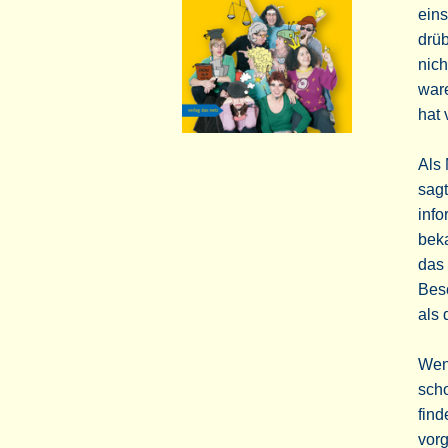
eins
drüb
nic
war
hat 
Als 
sagt
info
beka
das 
Bes
als
Wenn
scho
find
vorg