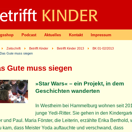
agsshop
Podcast
Aktuelles
Kontakt
Impressum
Zeitschrift
Betrifft Kinder
Betrifft Kinder 2013
BK 01-02/2013
Das Gute muss siegen
s Gute muss siegen
»Star Wars« – ein Projekt, in dem
Geschichten wanderten
In Westheim bei Hammelburg wohnen seit 20
junge Yedi-Ritter. Sie gehen in den Kindergart
r und Paul. Maria Förster, die Leiterin, erzählte Erika Berthold, 
u kam, dass Meister Yoda auftauchte und verschwand, dass