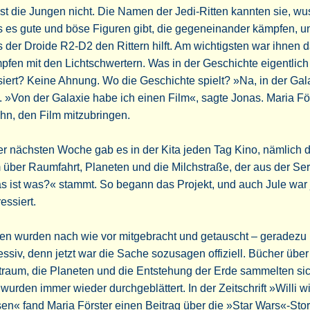
st die Jungen nicht. Die Namen der Jedi-Ritten kannten sie, wu
 es gute und böse Figuren gibt, die gegeneinander kämpfen, u
 der Droide R2-D2 den Rittern hilft. Am wichtigsten war ihnen 
fen mit den Lichtschwertern. Was in der Geschichte eigentlich
iert? Keine Ahnung. Wo die Geschichte spielt? »Na, in der Gal
 »Von der Galaxie habe ich einen Film«, sagte Jonas. Maria Fö
ihn, den Film mitzubringen.
er nächsten Woche gab es in der Kita jeden Tag Kino, nämlich 
 über Raumfahrt, Planeten und die Milchstraße, der aus der Ser
 ist was?« stammt. So begann das Projekt, und auch Jule war j
ressiert.
ten wurden nach wie vor mitgebracht und getauscht – geradezu
ssiv, denn jetzt war die Sache sozusagen offiziell. Bücher übe
raum, die Planeten und die Entstehung der Erde sammelten si
wurden immer wieder durchgeblättert. In der Zeitschrift »Willi wi
en« fand Maria Förster einen Beitrag über die »Star Wars«-Sto