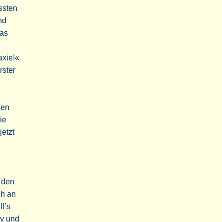
ssten
nd
das
axie!«
rster
den
ie
etzt
r den
ch an
ll’s
ry und