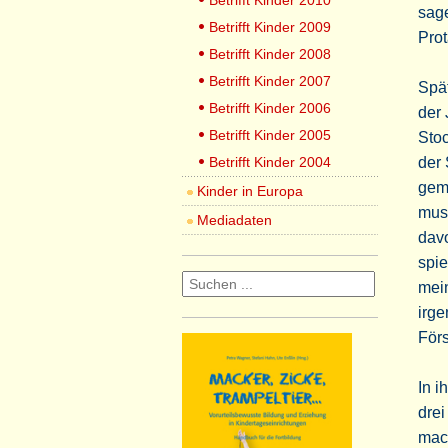
Betrifft Kinder 2010
sage
Betrifft Kinder 2009
Pro
Betrifft Kinder 2008
Betrifft Kinder 2007
Spät
Betrifft Kinder 2006
der 
Betrifft Kinder 2005
Sto
Betrifft Kinder 2004
der 
gema
Kinder in Europa
muss
Mediadaten
dav
spie
mein
irge
Förs
In i
drei
mach