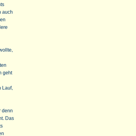
ts
h auch
hen
dere
ollte,
ten
h geht
 Lauf,
r denn
ht. Das
ts
en