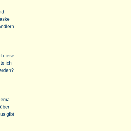
nd
maske
ändlern
t diese
te ich
erden?
Thema
 über
us gibt