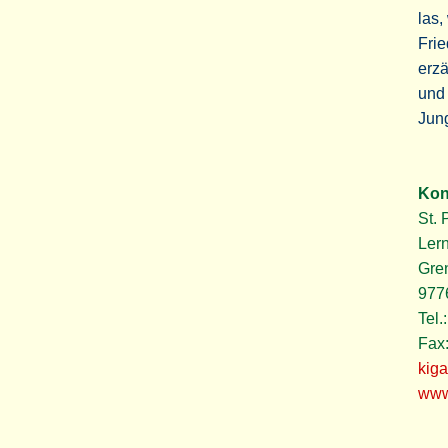
las,
Frie
erzä
und 
Jun
Kon
St. 
Lern
Gren
977
Tel.
Fax
kig
www