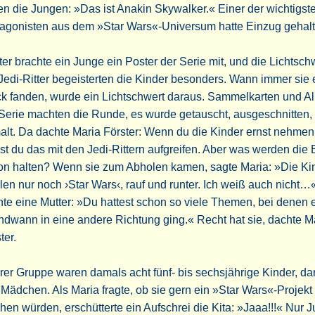
n die Jungen: »Das ist Anakin Skywalker.« Einer der wichtigst
tagonisten aus dem »Star Wars«-Universum hatte Einzug gehalt
er brachte ein Junge ein Poster der Serie mit, und die Lichtsch
Jedi-Ritter begeisterten die Kinder besonders. Wann immer sie 
ck fanden, wurde ein Lichtschwert daraus. Sammelkarten und A
Serie machten die Runde, es wurde getauscht, ausgeschnitten,
lt. Da dachte Maria Förster: Wenn du die Kinder ernst nehmen w
t du das mit den Jedi-Rittern aufgreifen. Aber was werden die 
on halten? Wenn sie zum Abholen kamen, sagte Maria: »Die Ki
len nur noch ›Star Wars‹, rauf und runter. Ich weiß auch nicht…
te eine Mutter: »Du hattest schon so viele Themen, bei denen 
ndwann in eine andere Richtung ging.« Recht hat sie, dachte M
ter.
hrer Gruppe waren damals acht fünf- bis sechsjährige Kinder, da
 Mädchen. Als Maria fragte, ob sie gern ein »Star Wars«-Projekt
en würden, erschütterte ein Aufschrei die Kita: »Jaaa!!!« Nur J