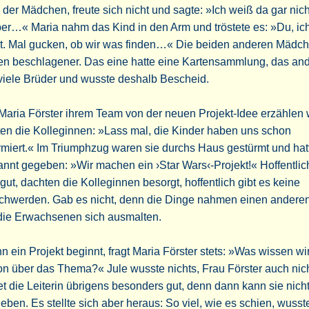
 der Mädchen, freute sich nicht und sagte: »Ich weiß da gar nich
er…« Maria nahm das Kind in den Arm und tröstete es: »Du, ic
ht. Mal gucken, ob wir was finden…« Die beiden anderen Mädc
en beschlagener. Das eine hatte eine Kartensammlung, das an
viele Brüder und wusste deshalb Bescheid.
Maria Förster ihrem Team von der neuen Projekt-Idee erzählen w
en die Kolleginnen: »Lass mal, die Kinder haben uns schon
rmiert.« Im Triumphzug waren sie durchs Haus gestürmt und hat
nnt gegeben: »Wir machen ein ›Star Wars‹-Projekt!« Hoffentlic
gut, dachten die Kolleginnen besorgt, hoffentlich gibt es keine
chwerden. Gab es nicht, denn die Dinge nahmen einen anderen
 die Erwachsenen sich ausmalten.
 ein Projekt beginnt, fragt Maria Förster stets: »Was wissen wi
n über das Thema?« Jule wusste nichts, Frau Förster auch nic
et die Leiterin übrigens besonders gut, denn dann kann sie nich
eben. Es stellte sich aber heraus: So viel, wie es schien, wusst