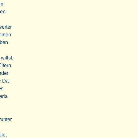
en
en.
werter
einen
lben
illst,
Eltern
nder
« Da
es
aria
runter
ule,