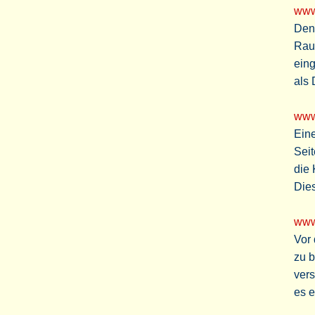
www
Den
Raum
eing
als
www
Eine
Seit
die
Dies
www
Vor 
zu b
vers
es e