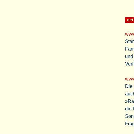
www
Sta
Fans
und 
Verf
www
Die
auc
»Ra
die 
Son
Fra