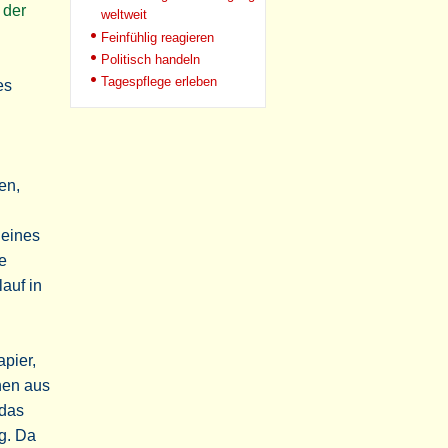
 der
weltweit
Feinfühlig reagieren
Politisch handeln
Tagespflege erleben
es
en,
 eines
ie
auf in
pier,
hen aus
 das
g. Da