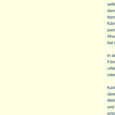
selb
dass
dass
Kämp
pass
Aha.
bat 
In d
Film
»Was
inte
Kar
obse
Welt
und 
wiss