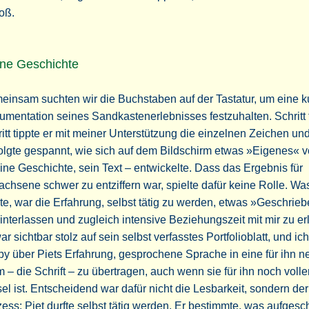
oß.
ne Geschichte
insam suchten wir die Buchstaben auf der Tastatur, um eine k
mentation seines Sandkastenerlebnisses festzuhalten. Schritt 
itt tippte er mit meiner Unterstützung die einzelnen Zeichen un
olgte gespannt, wie sich auf dem Bildschirm etwas »Eigenes« 
ine Geschichte, sein Text – entwickelte. Dass das Ergebnis für
chsene schwer zu entziffern war, spielte dafür keine Rolle. Wa
te, war die Erfahrung, selbst tätig zu werden, etwas »Geschrie
interlassen und zugleich intensive Beziehungszeit mit mir zu er
ar sichtbar stolz auf sein selbst verfasstes Portfolioblatt, und ic
y über Piets Erfahrung, gesprochene Sprache in eine für ihn n
 – die Schrift – zu übertragen, auch wenn sie für ihn noch volle
el ist. Entscheidend war dafür nicht die Lesbarkeit, sondern der
ess: Piet durfte selbst tätig werden. Er bestimmte, was aufgesc