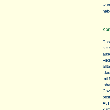
wur
hab
Kom
Das 
sie 
ause
»ric
allt
Idee
mit 
Inha
Covi
best
Ausl
kurz