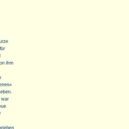
urze
für
d
von ihm
s
benes«
leben.
h war
eue
r
hrieben