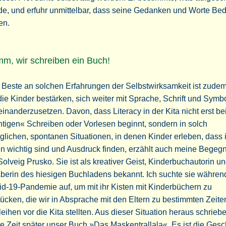
de, und erfuhr unmittelbar, dass seine Gedanken und Worte Be
en.
m, wir schreiben ein Buch!
Beste an solchen Erfahrungen der Selbstwirksamkeit ist zudem
die Kinder bestärken, sich weiter mit Sprache, Schrift und Symb
inanderzusetzen. Davon, dass Literacy in der Kita nicht erst b
htigen« Schreiben oder Vorlesen beginnt, sondern in solch
äglichen, spontanen Situationen, in denen Kinder erleben, dass 
n wichtig sind und Ausdruck finden, erzählt auch meine Begeg
Solveig Prusko. Sie ist als kreativer Geist, Kinderbuchautorin u
berin des hiesigen Buchladens bekannt. Ich suchte sie währen
d-19-Pandemie auf, um mit ihr Kisten mit Kinderbüchern zu
ücken, die wir in Absprache mit den Eltern zu bestimmten Zeit
eihen vor die Kita stellten. Aus dieser Situation heraus schrieb
e Zeit später unser Buch »Das Maskentrallala«. Es ist die Gesc