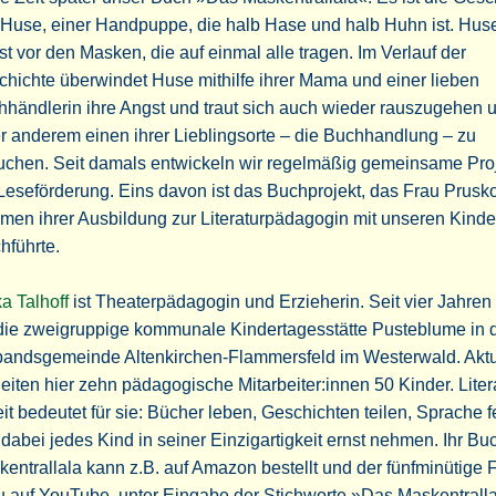
Huse, einer Handpuppe, die halb Hase und halb Huhn ist. Hus
t vor den Masken, die auf einmal alle tragen. Im Verlauf der
hichte überwindet Huse mithilfe ihrer Mama und einer lieben
händlerin ihre Angst und traut sich auch wieder rauszugehen 
r anderem einen ihrer Lieblingsorte – die Buchhandlung – zu
uchen. Seit damals entwickeln wir regelmäßig gemeinsame Pro
Leseförderung. Eins davon ist das Buchprojekt, das Frau Prusk
en ihrer Ausbildung zur Literaturpädagogin mit unseren Kinde
hführte.
a Talhoff
ist Theaterpädagogin und Erzieherin. Seit vier Jahren l
die zweigruppige kommunale Kindertagesstätte Pusteblume in 
bandsgemeinde Altenkirchen-Flammersfeld im Westerwald. Aktu
eiten hier zehn pädagogische Mitarbeiter:innen 50 Kinder. Liter
it bedeutet für sie: Bücher leben, Geschichten teilen, Sprache f
dabei jedes Kind in seiner Einzigartigkeit ernst nehmen. Ihr B
entrallala kann z.B. auf Amazon bestellt und der fünfminütige 
 auf YouTube, unter Eingabe der Stichworte »Das Maskentralla