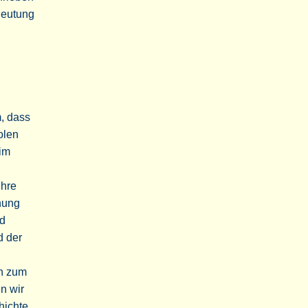
deutung
, dass
olen
eim
ihre
nung
nd
d der
en zum
en wir
hichte