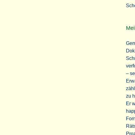
Sch
Mei
Geme
Doku
Schr
verf
– se
Erwa
zähl
zu h
Er w
happ
Form
Räts
Proz