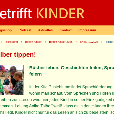
agsshop
Podcast
Aktuelles
Kontakt
Impressum
Zeitschrift
Betrifft Kinder
Betrifft Kinder 2025
BK 09-10/2025
Selber 
lber tippen!
Bücher leben, Geschichten teilen, Spr
feiern
In der Kita Pusteblume findet Sprachförderung s
wohin man schaut. Vom Sprechen und Hören 
eiben zum Lesen wird hier jedes Kind in seiner Einzigartigkeit 
mmen. Leitung Anika Talhoff weiß, dass es in den Händen ihr
s liegt, Kinder nicht nur für das Lesen an sich zu begeistern, 