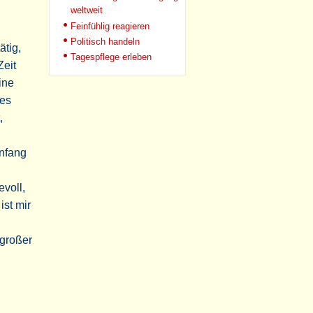
weltweit
Feinfühlig reagieren
Politisch handeln
ätig,
Tagespflege erleben
Zeit
ine
ges
,
Anfang
evoll,
ist mir
 großer