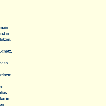
 mein
und in
tützen,
Schatz,
Faden
 meinem
en
olios
elen im
nen