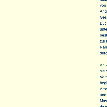
von 
Angs
Gesc
Buch
unte
bes
zur 
Rahm
durc
Anik
sie 
Ver
begl
Arbe
und 
Mask
dazu