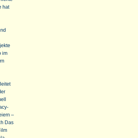
e hat
und
jekte
o im
rn
eitet
der
ell
acy-
eiern –
uch Das
Film
la.