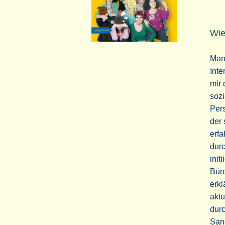
Wie
Man
Inte
mir 
sozi
Pers
der 
erfa
durc
init
Büro
erkl
aktu
durc
Sand