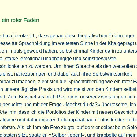
 ein roter Faden
chmal denke ich, dass genau diese biografischen Erfahrungen
resse für Sprachbildung im weitesten Sinne in der Kita geprägt 
den Impuls geweckt haben, selbst einmal Kinder darin zu unters
al starke, emotional unabhängige und selbstbewusste
önlichkeiten zu werden. Um ihnen Sprache als den wertvollen 
sie ist, nahezubringen und dabei auch ihre Selbstwirksamkeit
hrbar zu machen, zieht sich die Sprachförderung wie ein roter 
h unsere tägliche Praxis und wird meist von den Kindern selbst
iiert. Zum Beispiel als mich Piet, einer unserer Zweijährigen, in
 besuchte und mit der Frage »Machst du da?« überraschte. Ich
ärte ihm, dass ich die Portfolios der Kinder mit neuen Geschicht
alisiere und dafür unseren Fotoapparat nach Fotos für die Portf
hforste. Als ich ihm ein Foto zeigte, auf dem er selbst beim Spi
kasten sitzt, sagte er: »Selber tippen!«, und krabbelte auf mei