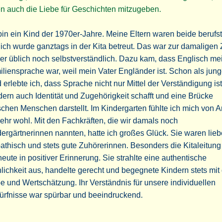
n auch die Liebe für Geschichten mitzugeben.
bin ein Kind der 1970er-Jahre. Meine Eltern waren beide berufst
ich wurde ganztags in der Kita betreut. Das war zur damaligen 
r üblich noch selbstverständlich. Dazu kam, dass Englisch me
liensprache war, weil mein Vater Engländer ist. Schon als jun
 erlebte ich, dass Sprache nicht nur Mittel der Verständigung ist
ern auch Identität und Zugehörigkeit schafft und eine Brücke
chen Menschen darstellt. Im Kindergarten fühlte ich mich von 
ehr wohl. Mit den Fachkräften, die wir damals noch
ergärtnerinnen nannten, hatte ich großes Glück. Sie waren lieb
thisch und stets gute Zuhörerinnen. Besonders die Kitaleitung 
heute in positiver Erinnerung. Sie strahlte eine authentische
lichkeit aus, handelte gerecht und begegnete Kindern stets mit
e und Wertschätzung. Ihr Verständnis für unsere individuellen
ürfnisse war spürbar und beeindruckend.