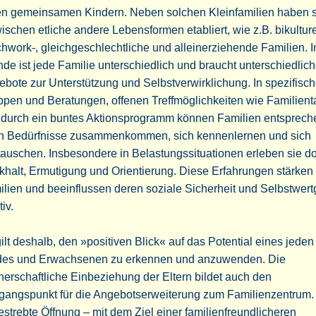
en gemeinsamen Kindern. Neben solchen Kleinfamilien haben s
ischen etliche andere Lebensformen etabliert, wie z.B. bikulture
hwork-, gleichgeschlechtliche und alleinerziehende Familien. 
de ist jede Familie unterschiedlich und braucht unterschiedlic
bote zur Unterstützung und Selbstverwirklichung. In spezifisc
pen und Beratungen, offenen Treffmöglichkeiten wie Familien
 durch ein buntes Aktionsprogramm können Familien entsprech
en Bedürfnisse zusammenkommen, sich kennenlernen und sich
auschen. Insbesondere in Belastungssituationen erleben sie do
halt, Ermutigung und Orientierung. Diese Erfahrungen stärken 
lien und beeinflussen deren soziale Sicherheit und Selbstwert
tiv.
ilt deshalb, den »positiven Blick« auf das Potential eines jeden
des und Erwachsenen zu erkennen und anzuwenden. Die
nerschaftliche Einbeziehung der Eltern bildet auch den
gangspunkt für die Angebotserweiterung zum Familienzentrum.
strebte Öffnung – mit dem Ziel einer familienfreundlicheren