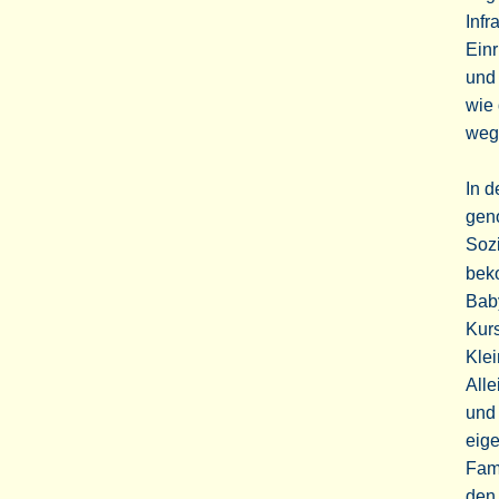
Infr
Einr
und 
wie 
weg
In 
geno
Sozi
bek
Baby
Kurs
Klei
Alle
und 
eige
Fami
den 