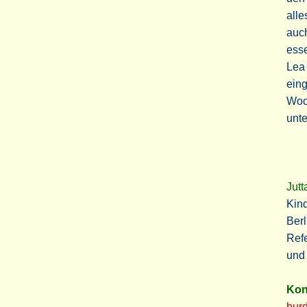
alle
auch
esse
Lea 
eing
Woch
unte
Jutt
Kind
Berl
Refe
und 
Kon
burd