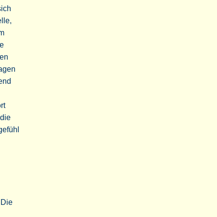
ich
lle,
Im
he
hen
tagen
end
rt
die
gefühl
 Die