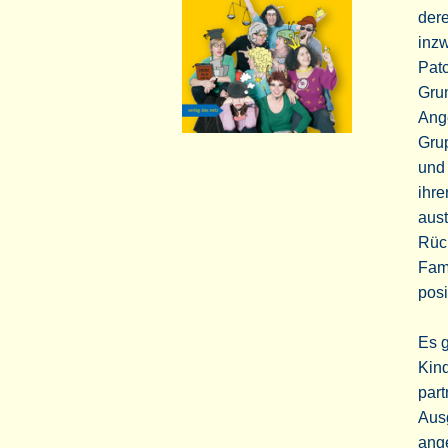
der
inzw
Patc
Grun
Ange
Grup
und
ihr
aust
Rück
Fami
posi
Es g
Kin
part
Aus
ange