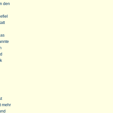
n den
efiel
att
Das
annte
n
nd
ck
st
t mehr
und