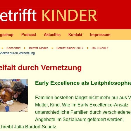
agsshop
Podcast
Aktuelles
Kontakt
Impressum
Zeitschrift
Betrifft Kinder
Betrifft Kinder 2017
BK 10/2017
Vielfalt durch Vernetzung
elfalt durch Vernetzung
Early Excellence als Leitphilosophi
Familien bestehen längst nicht mehr nur aus V
Mutter, Kind. Wie im Early Excellence-Ansatz
unterschiedliche Familien durch verschiedene
Angebote im Sozialraum gefördert werden,
hreibt Jutta Burdorf-Schulz.