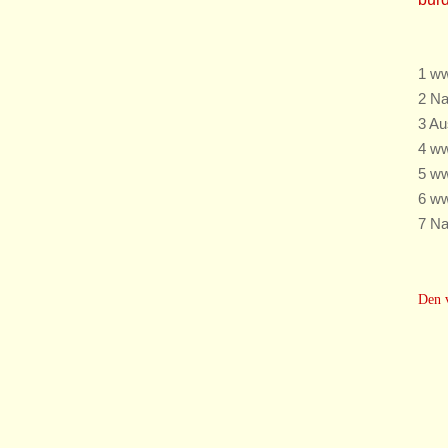
1
ww
2
Na
3
Au
4
ww
5
ww
6
ww
7
Na
Den v