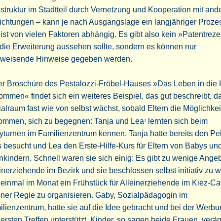
astruktur im Stadtteil durch Vernetzung und Kooperation mit and
ichtungen – kann je nach Ausgangslage ein langjähriger Proze
ist von vielen Faktoren abhängig. Es gibt also kein »Patentreze
die Erweiterung aussehen sollte, sondern es können nur
weisende Hinweise gegeben werden.
der Broschüre des Pestalozzi-Fröbel-Hauses »Das Leben in die
mmen« findet sich ein weiteres Beispiel, das gut beschreibt, d
alraum fast wie von selbst wächst, sobald Eltern die Möglichkei
ommen, sich zu begegnen: Tanja und Lea
lernten sich beim
7
turnen im Familienzentrum kennen. Tanja hatte bereits den Pe
 besucht und Lea den Erste-Hilfe-Kurs für Eltern von Babys un
nkindern. Schnell waren sie sich einig: Es gibt zu wenige Angeb
inerziehende im Bezirk und sie beschlossen selbst initiativ zu 
einmal im Monat ein Frühstück für Alleinerziehende im Kiez-Ca
ner Regie zu organisieren. Gaby, Sozialpädagogin im
lienzentrum, hatte sie auf die Idee gebracht und bei der Werb
ersten Treffen unterstützt. Kinder, so sagen beide Frauen, verä