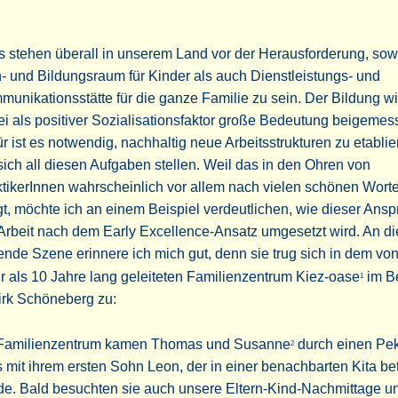
s stehen überall in unserem Land vor der Herausforderung, sow
- und Bildungsraum für Kinder als auch Dienstleistungs- und
unikationsstätte für die ganze Familie zu sein. Der Bildung wi
i als positiver Sozialisationsfaktor große Bedeutung beigemes
r ist es notwendig, nachhaltig neue Arbeitsstrukturen zu etablie
sich all diesen Aufgaben stellen. Weil das in den Ohren von
tikerInnen wahrscheinlich vor allem nach vielen schönen Wort
gt, möchte ich an einem Beispiel verdeutlichen, wie dieser Ansp
Arbeit nach dem Early Excellence-Ansatz umgesetzt wird. An di
ende Szene erinnere ich mich gut, denn sie trug sich in dem von
 als 10 Jahre lang geleiteten Familienzentrum Kiez-oase
im Be
1
irk Schöneberg zu:
 Familienzentrum kamen Thomas und Susanne
durch einen Pek
2
 mit ihrem ersten Sohn Leon, der in einer benachbarten Kita be
de. Bald besuchten sie auch unsere Eltern-Kind-Nachmittage u