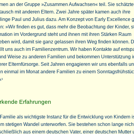
men an der Gruppe »Zusammen Aufwachsen« teil. Sie schätzte
ausch mit anderen Eltern. Zwei Jahre später kamen auch ihre
linge Paul und Julius dazu. Am Konzept von Early Excellence g
n: »Wir finden es gut, dass mehr die Beobachtung der Kinder, st
ation im Vordergrund steht und ihnen mit ihren Stärken Raum
eben wird, damit sie ganz gelassen ihren Weg finden können. 
llt uns auch im Familienzentrum. Wir haben Kontakte auf entsp
 und Weise zu anderen Familien und bekommen Unterstützung i
rer Elternfürsorge. Seit Jahren engagieren wir uns ebenfalls u
en einmal im Monat andere Familien zu einem Sonntagsfrühstü
«
3
rkende Erfahrungen
Familie als wichtigste Instanz für die Entwicklung von Kindern i
m stetigen Wandel unterworfen. Sie bestehen schon lange nich
chließlich aus einem deutschen Vater, einer deutschen Mutter 