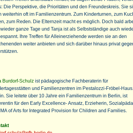
s: Die Perspektive, die Prioritäten und den Freundeskreis. Sie s
 weiterhin oft im Familienzentrum. Zum Kinderturnen, zum Ku
n, zum Reden. Die Elternzeit macht es möglich. Doch bald arbe
wieder ganze Tage und Tanja ist als Selbstständige auch wied
espannt. Ihre Treffen für Alleinerziehende werden sie an den
enenden weiter anbieten und sich darüber hinaus privat gegen
rstützen.
a Burdorf-Schulz
ist pädagogische Fachberaterin für
ertagesstätten und Familienzentren im Pestalozzi-Fröbel-Haus
in. Sie leitete über 10 Jahre ein Familienzentrum in Berlin, ist
rentin für den Early Excellence- Ansatz, Erzieherin, Sozialpäd
MA of Arts for Integrated Provision for Children and Families.
takt
orf-schulz@pfh-berlin.de