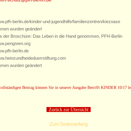
w.pfh-berlin.de/kinder-und-jugendhilfe/familienzentren/kiezoase
men wurden geändert
s der Broschüre: Das Leben in die Hand genommen, PFH-Berlin
w.pengreen.org
w.pfh-berlin.de
w.heinzundheideduerrstiftung.com
men wurden geändert
ollständigen Beitrag können Sie in unserer Ausgabe Betrifft KINDER 10/17 le
Zurück zur Übersicht
Zum Seitenanfang