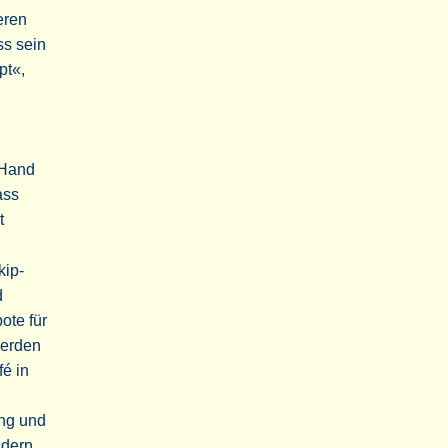
eren
ss sein
pt«,
 Hand
ass
t
kip-
d
ote für
werden
fé in
ung und
ndern