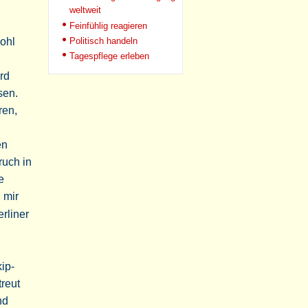
weltweit
Feinfühlig reagieren
Politisch handeln
ohl
Tagespflege erleben
rd
sen.
ren,
en
ruch in
e
 mir
rliner
ip-
treut
nd