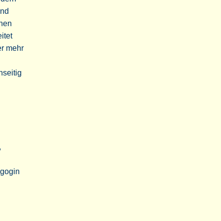
ind
chen
itet
er mehr
seitig
,
agogin