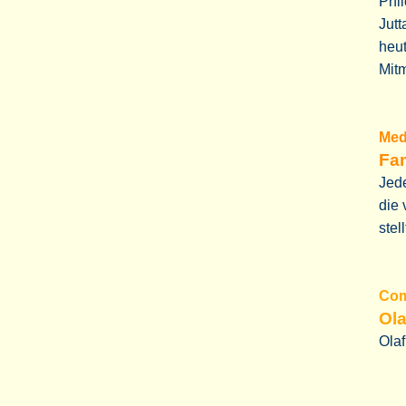
Phil
Jutt
heut
Mit
Me
Fam
Jede
die 
stel
C
Ola
Olaf