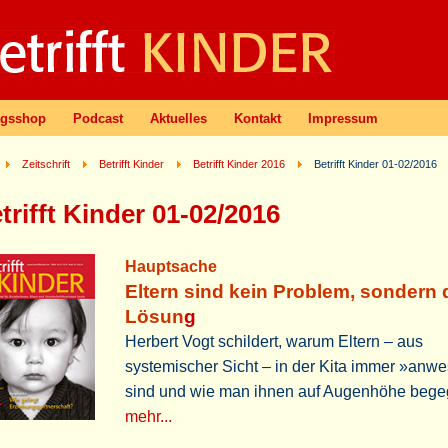
agsshop
Podcast
Aktuelles
Kontakt
Impressum
Zeitschrift
Betrifft Kinder
Betrifft Kinder 2016
Betrifft Kinder 01-02/2016
trifft Kinder 01-02/2016
Hauptsache
Eltern sind kein Problem, sondern 
Lösun
g
Herbert Vogt schildert, warum Eltern – aus
systemischer Sicht – in der Kita immer »anw
sind und wie man ihnen auf Augenhöhe bege
mehr...