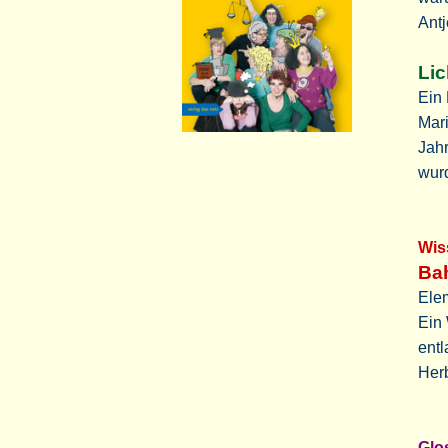
Ant
Lic
Ein 
Mari
Jahr
wur
Wi
Bah
Elem
Ein 
entla
Herb
Gl