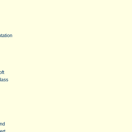
tation
oft
dass
und
ert