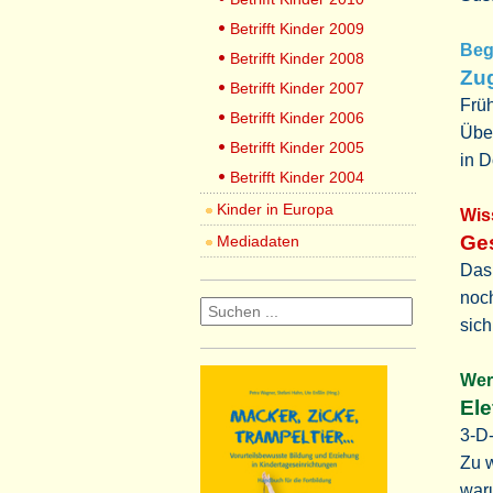
Betrifft Kinder 2009
Be
Betrifft Kinder 2008
Zug
Betrifft Kinder 2007
Früh
Betrifft Kinder 2006
Übe
Betrifft Kinder 2005
in 
Betrifft Kinder 2004
Kinder in Europa
Wi
Ges
Mediadaten
Das 
noch
sich
We
Ele
3-D
Zu 
waru