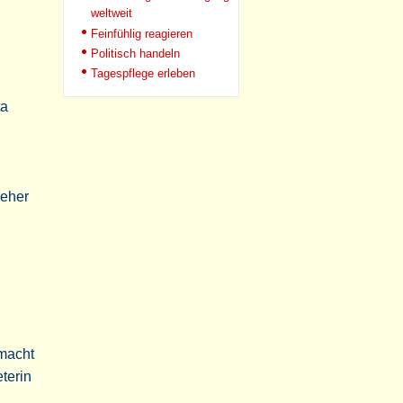
weltweit
Feinfühlig reagieren
Politisch handeln
Tagespflege erleben
ta
ieher
 macht
eterin