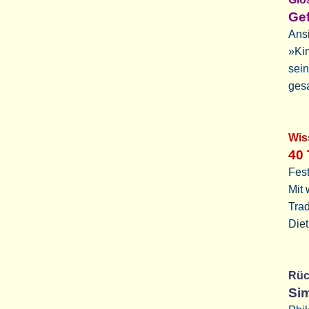
Gef
Ansi
»Kin
sein
ges
Wi
40 
Fest
Mit 
Trad
Diet
Rü
Si