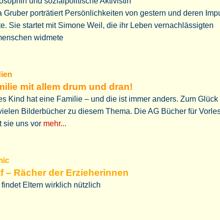
osophin und sozialpolitische Aktivistin
a Gruber porträtiert Persönlichkeiten von gestern und deren Imp
e. Sie startet mit Simone Weil, die ihr Leben vernachlässigten
menschen widmete
dien
ilie mit allem drum und dran!
s Kind hat eine Familie – und die ist immer anders. Zum Glück 
vielen Bilderbücher zu diesem Thema. Die AG Bücher für Vorle
lt sie uns vor
mehr...
omic
f – Rächer der Erzieherinnen
 findet Eltern wirklich nützlich