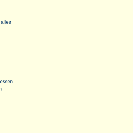
 alles
dessen
n