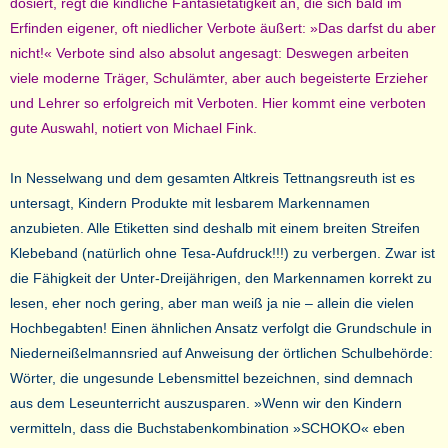
dosiert, regt die kindliche Fantasietätigkeit an, die sich bald im
Erfinden eigener, oft niedlicher Verbote äußert: »Das darfst du aber
nicht!« Verbote sind also absolut angesagt: Deswegen arbeiten
viele moderne Träger, Schulämter, aber auch begeisterte Erzieher
und Lehrer so erfolgreich mit Verboten. Hier kommt eine verboten
gute Auswahl, notiert von Michael Fink.
In Nesselwang und dem gesamten Altkreis Tettnangsreuth ist es
untersagt, Kindern Produkte mit lesbarem Markennamen
anzubieten. Alle Etiketten sind deshalb mit einem breiten Streifen
Klebeband (natürlich ohne Tesa-Aufdruck!!!) zu verbergen. Zwar ist
die Fähigkeit der Unter-Dreijährigen, den Markennamen korrekt zu
lesen, eher noch gering, aber man weiß ja nie – allein die vielen
Hochbegabten! Einen ähnlichen Ansatz verfolgt die Grundschule in
Niederneißelmannsried auf Anweisung der örtlichen Schulbehörde:
Wörter, die ungesunde Lebensmittel bezeichnen, sind demnach
aus dem Leseunterricht auszusparen. »Wenn wir den Kindern
vermitteln, dass die Buchstabenkombination »SCHOKO« eben