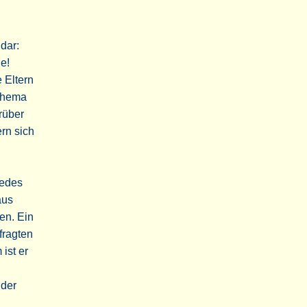
idar:
e!
 Eltern
 Thema
rüber
ern sich
jedes
aus
en. Ein
fragten
ist er
nder