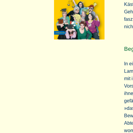
Käst
Gehi
fasz
nich
Be
In e
Lam
mit 
Vors
ihne
gefä
»das
Bew
Abte
womö