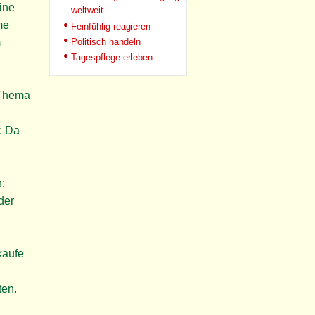
ine
weltweit
me
Feinfühlig reagieren
Politisch handeln
m
Tagespflege erleben
,
 Thema
: Da
:
der
kaufe
ten.