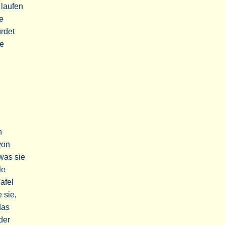
 laufen
ne
ürdet
ie
n
von
was sie
le
afel
 sie,
das
der