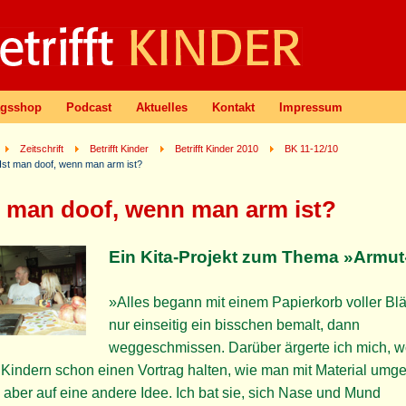
agsshop
Podcast
Aktuelles
Kontakt
Impressum
Zeitschrift
Betrifft Kinder
Betrifft Kinder 2010
BK 11-12/10
Ist man doof, wenn man arm ist?
t man doof, wenn man arm ist?
Ein Kita-Projekt zum Thema »Armut
»Alles begann mit einem Papierkorb voller Blä
nur einseitig ein bisschen bemalt, dann
weggeschmissen. Darüber ärgerte ich mich, wo
Kindern schon einen Vortrag halten, wie man mit Material umge
aber auf eine andere Idee. Ich bat sie, sich Nase und Mund