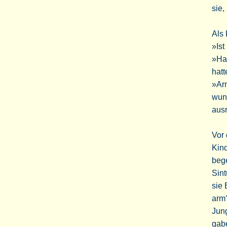
sie,
Als 
»Is
»Hab
hat
»Ar
wund
ausr
Vor
Kind
bege
Sint
sie 
arm?
Jung
gabe