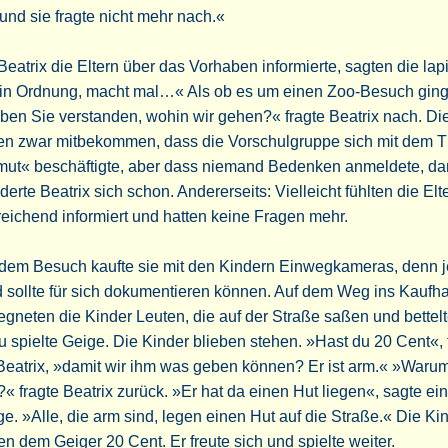
 und sie fragte nicht mehr nach.«
Beatrix die Eltern über das Vorhaben informierte, sagten die lap
t in Ordnung, macht mal…« Als ob es um einen Zoo-Besuch ging
en Sie verstanden, wohin wir gehen?« fragte Beatrix nach. Die
ten zwar mitbekommen, dass die Vorschulgruppe sich mit dem
mut« beschäftigte, aber dass niemand Bedenken anmeldete, da
erte Beatrix sich schon. Andererseits: Vielleicht fühlten die Elt
eichend informiert und hatten keine Fragen mehr.
 dem Besuch kaufte sie mit den Kindern Einwegkameras, denn 
 sollte für sich dokumentieren können. Auf dem Weg ins Kaufh
gneten die Kinder Leuten, die auf der Straße saßen und bettelt
u spielte Geige. Die Kinder blieben stehen. »Hast du 20 Cent«, 
Beatrix, »damit wir ihm was geben können? Er ist arm.« »Warum 
« fragte Beatrix zurück. »Er hat da einen Hut liegen«, sagte ein
e. »Alle, die arm sind, legen einen Hut auf die Straße.« Die Ki
n dem Geiger 20 Cent. Er freute sich und spielte weiter.