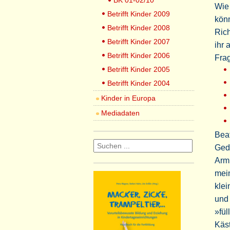
BK 01-02/10
Wie 
Betrifft Kinder 2009
könn
Betrifft Kinder 2008
Rich
Betrifft Kinder 2007
ihr
Betrifft Kinder 2006
Frag
Betrifft Kinder 2005
Betrifft Kinder 2004
Kinder in Europa
Mediadaten
Beat
Geda
Arm
mein
klei
und 
»fül
Käst