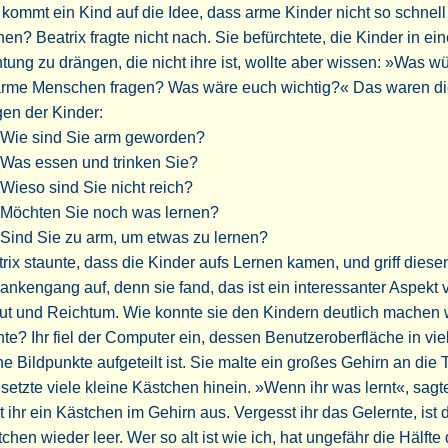
kommt ein Kind auf die Idee, dass arme Kinder nicht so schnell
en? Beatrix fragte nicht nach. Sie befürchtete, die Kinder in ei
tung zu drängen, die nicht ihre ist, wollte aber wissen: »Was w
 arme Menschen fragen? Was wäre euch wichtig?« Das waren d
en der Kinder:
Wie sind Sie arm geworden?
Was essen und trinken Sie?
Wieso sind Sie nicht reich?
Möchten Sie noch was lernen?
Sind Sie zu arm, um etwas zu lernen?
rix staunte, dass die Kinder aufs Lernen kamen, und griff diese
nkengang auf, denn sie fand, das ist ein interessanter Aspekt 
ut und Reichtum. Wie konnte sie den Kindern deutlich machen 
te? Ihr fiel der Computer ein, dessen Benutzeroberfläche in vie
ne Bildpunkte aufgeteilt ist. Sie malte ein großes Gehirn an die T
setzte viele kleine Kästchen hinein. »Wenn ihr was lernt«, sagte
lt ihr ein Kästchen im Gehirn aus. Vergesst ihr das Gelernte, ist 
chen wieder leer. Wer so alt ist wie ich, hat ungefähr die Hälfte 