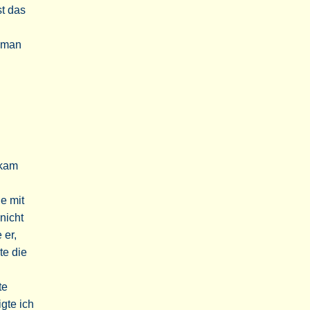
st das
t man
 kam
ie mit
nicht
 er,
te die
te
gte ich