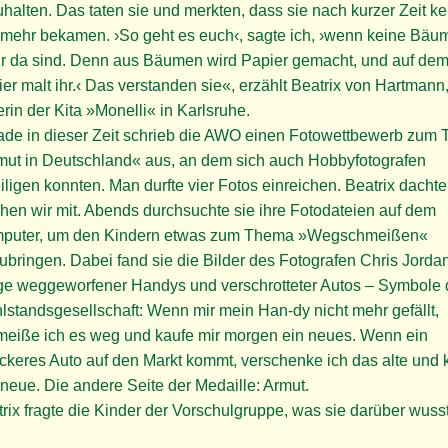
halten. Das taten sie und merkten, dass sie nach kurzer Zeit ke
 mehr bekamen. ›So geht es euch‹, sagte ich, ›wenn keine Bäu
r da sind. Denn aus Bäumen wird Papier gemacht, und auf de
er malt ihr.‹ Das verstanden sie«, erzählt Beatrix von Hartmann
erin der Kita »Monelli« in Karlsruhe.
ade in dieser Zeit schrieb die AWO einen Fotowettbewerb zum
mut in Deutschland« aus, an dem sich auch Hobbyfotografen
iligen konnten. Man durfte vier Fotos einreichen. Beatrix dachte
en wir mit. Abends durchsuchte sie ihre Fotodateien auf dem
puter, um den Kindern etwas zum Thema »Wegschmeißen«
ubringen. Dabei fand sie die Bilder des Fotografen Chris Jordan
ge weggeworfener Handys und verschrotteter Autos – Symbole 
standsgesellschaft: Wenn mir mein Han-dy nicht mehr gefällt,
meiße ich es weg und kaufe mir morgen ein neues. Wenn ein
ckeres Auto auf den Markt kommt, verschenke ich das alte und 
neue. Die andere Seite der Medaille: Armut.
rix fragte die Kinder der Vorschulgruppe, was sie darüber wuss