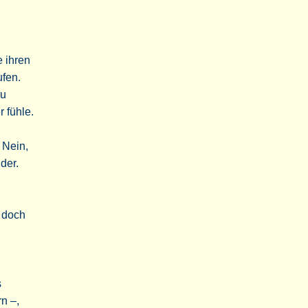
 ihren
ufen.
zu
 fühle.
 Nein,
der.
 doch
s
n –,