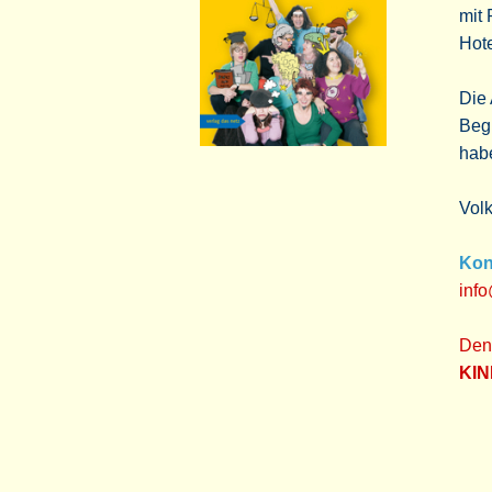
mit 
Hote
Die 
Begl
habe
Volk
Kon
info
Den
KI