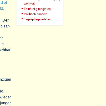
d of
weltweit
kt.
Feinfühlig reagieren
Politisch handeln
Tagespflege erleben
. Der
so zäh
er
lem
sehbar:
inzigen
ld.
wieder.
n jungen