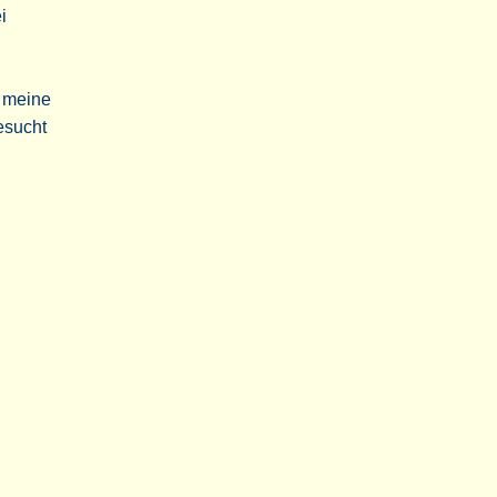
i
s meine
esucht