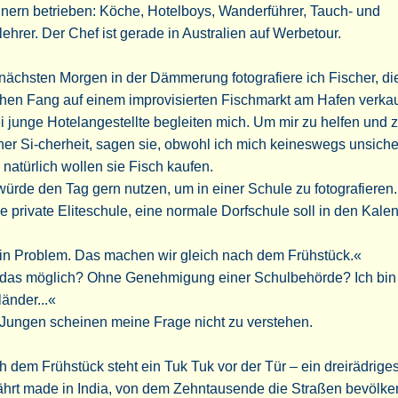
nern betrieben: Köche, Hotelboys, Wanderführer, Tauch- und
lehrer. Der Chef ist gerade in Australien auf Werbetour.
ächsten Morgen in der Dämmerung fotografiere ich Fischer, die
chen Fang auf einem improvisierten Fischmarkt am Hafen verka
 junge Hotelangestellte begleiten mich. Um mir zu helfen und 
er Si-cherheit, sagen sie, obwohl ich mich keineswegs unsicher
natürlich wollen sie Fisch kaufen.
würde den Tag gern nutzen, um in einer Schule zu fotografieren.
e private Eliteschule, eine normale Dorfschule soll in den Kalen
in Problem. Das machen wir gleich nach dem Frühstück.«
t das möglich? Ohne Genehmigung einer Schulbehörde? Ich bin
änder...«
Jungen scheinen meine Frage nicht zu verstehen.
 dem Frühstück steht ein Tuk Tuk vor der Tür – ein dreirädrige
hrt made in India, von dem Zehntausende die Straßen bevölker