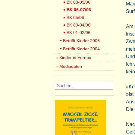
BK 08-09/06
Män
BK 06-07/06
Surf
BK 05/06
BK 03-04/06
Am n
BK 01-02/06
fris
Betrifft Kinder 2005
Zwei
Betrifft Kinder 2004
mein
Und 
Kinder in Europa
Ich 
Mediadaten
kein
»Ke
»Is
Ausl
Die 
Nach
Gefä