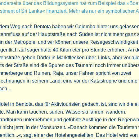
nderseite über das Bildungssystem hat zum Beispiel das »Boar
stment of Sri Lanka« finanziert. Mehr als nur ein symbolischer A
 dem Weg nach Bentota haben wir Colombo hinter uns gelassen
ehrsfluss auf der Hauptstraße nach Süden ist nicht mehr ganz 
in der Metropole, und wir können unsere Reisegeschwindigkeit
gentlich auf sagenhafte 40 Kilometer pro Stunde erhöhen. An d
enstraße gehen Dörfer in Marktflecken über. Links, aber vor al
hts der Straße sind die Spuren des Tsunami noch immer unüber
merberge und Ruinen. Raja, unser Fahrer, spricht von zwei
rechnungen in seinem Land: eine vor der Katastrophe und eine
ach…
otel in Bentota, das für Aktivtouristen gedacht ist, sind wir die e
e. Man kann tauchen, surfen, Wasserski fahren, wandern,
rradtouren unternehmen und geführte Ausflüge in den Regenwa
 nicht jetzt, in der Monsunzeit. »Danach kommen die Touristen 
entlich...«, sagt einer der Hotelangestellten. Das Hotel wird vo